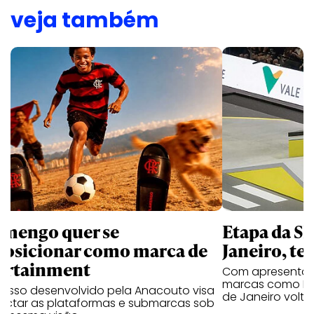
veja também
amengo quer se
Etapa da SL
posicionar como marca de
Janeiro, te
ortainment
Com apresentaçã
marcas como Hei
cesso desenvolvido pela Anacouto visa
de Janeiro volta
ectar as plataformas e submarcas sob