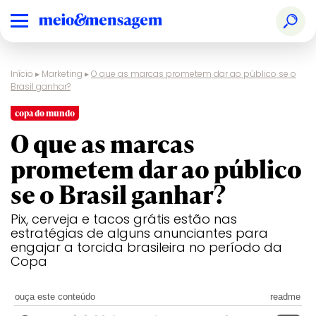
Início
▸
Marketing
▸
O que as marcas prometem dar ao público se o
Brasil ganhar?
copa do mundo
O que as marcas
prometem dar ao público
se o Brasil ganhar?
Pix, cerveja e tacos grátis estão nas
estratégias de alguns anunciantes para
engajar a torcida brasileira no período da
Copa
ouça este conteúdo
readme