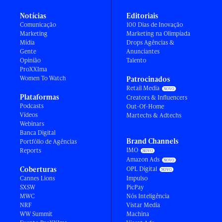
Notícias
Editoriais
Comunicação
100 Dias de Inovação
Marketing
Marketing na Olimpíada
Mídia
Drops Agências &
Gente
Anunciantes
Opinião
Talento
ProXXIma
Women To Watch
Patrocinados
Retail Media
Plataformas
Creators & Influencers
Podcasts
Out-Of-Home
Vídeos
Martechs & Adtechs
Webinars
Banca Digital
Brand Channels
Portfólio de Agências
IMO
Reports
Amazon Ads
Coberturas
OPL Digital
Cannes Lions
Impulso
SXSW
PicPay
MWC
Nós Inteligência
NRF
Vistar Media
WW Summit
Machina