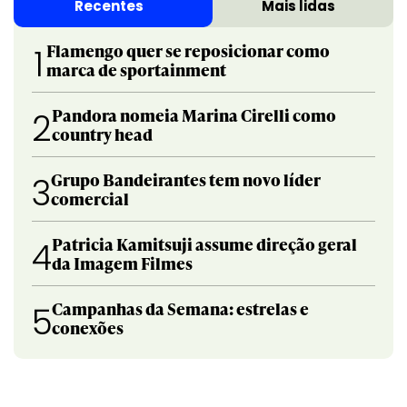
Recentes
Mais lidas
Flamengo quer se reposicionar como
1
marca de sportainment
Pandora nomeia Marina Cirelli como
2
country head
Grupo Bandeirantes tem novo líder
3
comercial
Patricia Kamitsuji assume direção geral
4
da Imagem Filmes
Campanhas da Semana: estrelas e
5
conexões