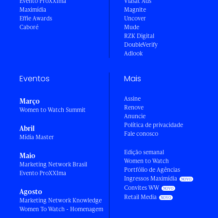
Evento ProXXIma
Viasat Ads
Maximídia
Magnite
Effie Awards
Uncover
Caboré
Mude
RZK Digital
DoubleVerify
Adlook
Eventos
Mais
Assine
Março
Renove
Women to Watch Summit
Anuncie
Política de privacidade
Abril
Fale conosco
Mídia Master
Edição semanal
Maio
Women to Watch
Marketing Network Brasil
Portfólio de Agências
Evento ProXXIma
Ingressos Maximídia
Convites WW
Agosto
Retail Media
Marketing Network Knowledge
Women To Watch - Homenagem