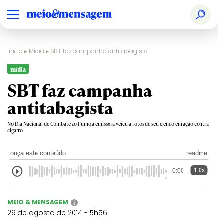
Início
▸
Mídia
▸
SBT faz campanha antitabagista
mídia
SBT faz campanha
antitabagista
No Dia Nacional de Combate ao Fumo a emissora veicula fotos de seu elenco em ação contra
cigarro
ouça este conteúdo
readme
1.0x
0:00
MEIO & MENSAGEM
i
29 de agosto de 2014 - 5h56