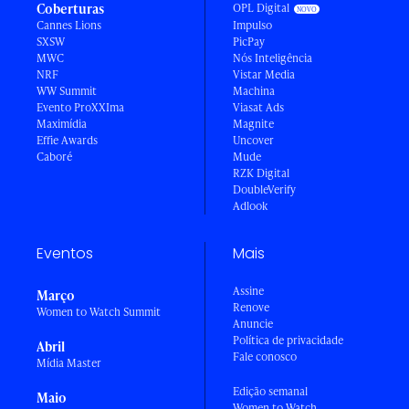
Coberturas
OPL Digital
Cannes Lions
Impulso
SXSW
PicPay
MWC
Nós Inteligência
NRF
Vistar Media
WW Summit
Machina
Evento ProXXIma
Viasat Ads
Maximídia
Magnite
Effie Awards
Uncover
Caboré
Mude
RZK Digital
DoubleVerify
Adlook
Eventos
Mais
Assine
Março
Renove
Women to Watch Summit
Anuncie
Política de privacidade
Abril
Fale conosco
Mídia Master
Edição semanal
Maio
Women to Watch