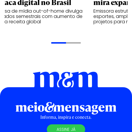
taca digital no Brasil
mira expan
resa de mídia out-of-home divulga
Emissora estrut
ultados semestrais com aumento de
esportes, amplia
 na receita global
projetos para m
Informa, inspira e conecta.
ASSINE JÁ