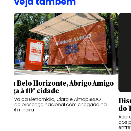
veja também
Com Belo Horizonte, Abrigo Amigo
chega à 10ª cidade
Dis
Iniciativa da Eletromídia, Claro e AlmapBBDO
expande presença nacional com chegada na
do 
capital mineira
Acord
dos p
entr