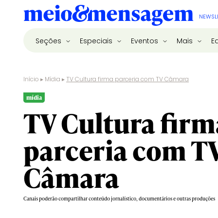
NEWSL
Seções
Especiais
Eventos
Mais
E
Início
▸
Mídia
▸
TV Cultura firma parceria com TV Câmara
mídia
TV Cultura firm
parceria com T
Câmara
Canais poderão compartilhar conteúdo jornalístico, documentários e outras produções