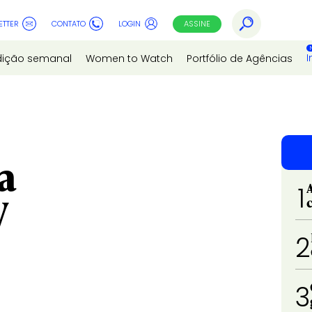
ETTER
CONTATO
LOGIN
ASSINE
I
dição semanal
Women to Watch
Portfólio de Agências
a
1
V
2
3