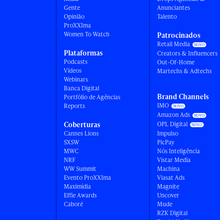
Gente
Anunciantes
Opinião
Talento
ProXXIma
Women To Watch
Patrocinados
Retail Media
Plataformas
Creators & Influencers
Podcasts
Out-Of-Home
Vídeos
Martechs & Adtechs
Webinars
Banca Digital
Brand Channels
Portfólio de Agências
IMO
Reports
Amazon Ads
Coberturas
OPL Digital
Cannes Lions
Impulso
SXSW
PicPay
MWC
Nós Inteligência
NRF
Vistar Media
WW Summit
Machina
Evento ProXXIma
Viasat Ads
Maximídia
Magnite
Effie Awards
Uncover
Caboré
Mude
RZK Digital