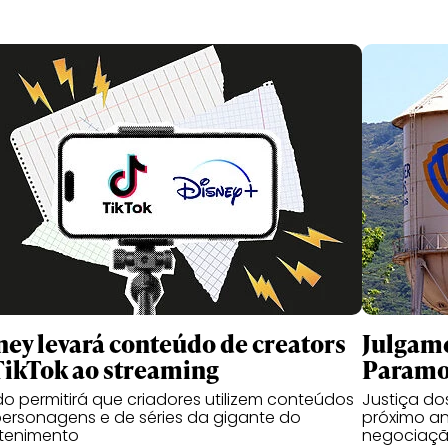
ney levará conteúdo de creators
Julgame
TikTok ao streaming
Paramou
o permitirá que criadores utilizem conteúdos
Justiça d
ersonagens e de séries da gigante do
próximo an
etenimento
negociaçã