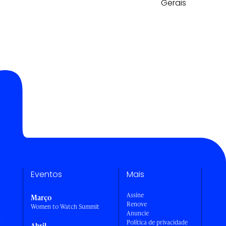
Gerais
Eventos
Mais
Assine
Março
Renove
Women to Watch Summit
Anuncie
a
Política de privacidade
Abril