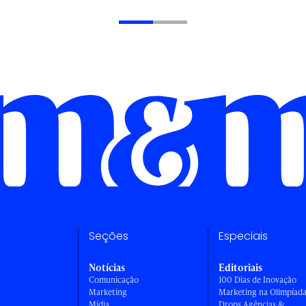
Seções
Especiais
Notícias
Editoriais
Comunicação
100 Dias de Inovação
Marketing
Marketing na Olimpíad
Mídia
Drops Agências &