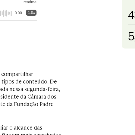
readme
4
1.0x
0:00
5
 compartilhar
s tipos de conteúdo. De
ada nessa segunda-feira,
residente da Câmara dos
te da Fundação Padre
iar o alcance das
 fiquem mais acessíveis a