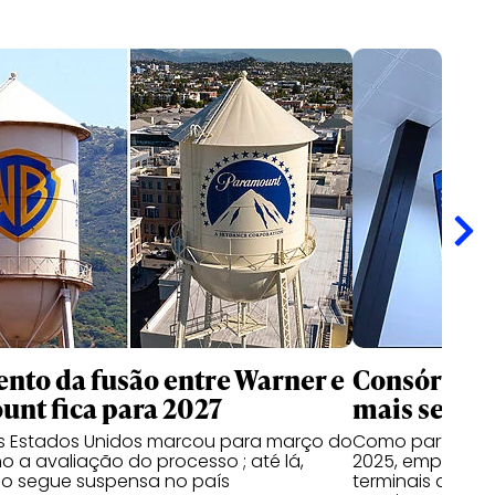
nto da fusão entre Warner e
Consórcio 
nt fica para 2027
mais seis a
os Estados Unidos marcou para março do
Como parte do 
o a avaliação do processo ; até lá,
2025, empresas
o segue suspensa no país
terminais do Par