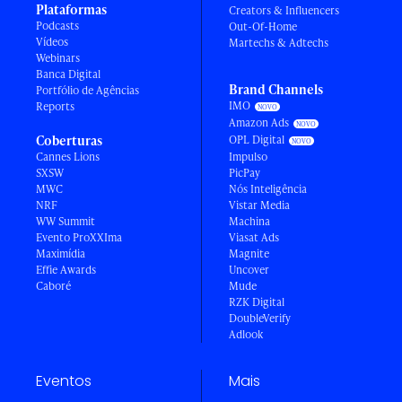
Plataformas
Creators & Influencers
Podcasts
Out-Of-Home
Vídeos
Martechs & Adtechs
Webinars
Banca Digital
Brand Channels
Portfólio de Agências
IMO
Reports
Amazon Ads
Coberturas
OPL Digital
Cannes Lions
Impulso
SXSW
PicPay
MWC
Nós Inteligência
NRF
Vistar Media
WW Summit
Machina
Evento ProXXIma
Viasat Ads
Maximídia
Magnite
Effie Awards
Uncover
Caboré
Mude
RZK Digital
DoubleVerify
Adlook
Eventos
Mais