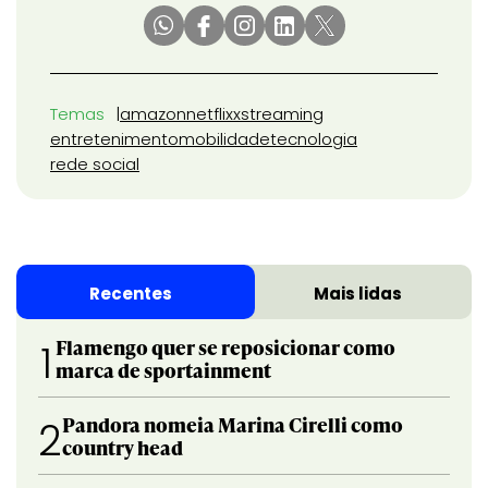
Temas
amazon
netflix
x
streaming
entretenimento
mobilidade
tecnologia
rede social
Recentes
Mais lidas
Flamengo quer se reposicionar como
1
marca de sportainment
Pandora nomeia Marina Cirelli como
2
country head