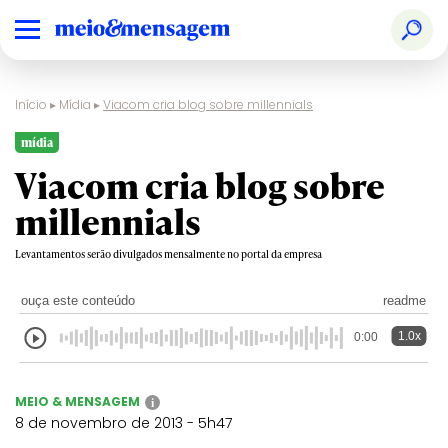
Início
▸
Mídia
▸
Viacom cria blog sobre millennials
mídia
Viacom cria blog sobre
millennials
Levantamentos serão divulgados mensalmente no portal da empresa
ouça este conteúdo
readme
1.0x
0:00
MEIO & MENSAGEM
i
8 de novembro de 2013 - 5h47