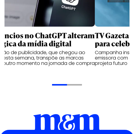
úncios no ChatGPT alteram
TV Gazeta 
ógica da mídia digital
para celebr
ução de publicidade, que chegou ao
Campanha institu
il esta semana, transpõe as marcas
emissora com o 
a outro momento na jornada de compra
projeta futuro