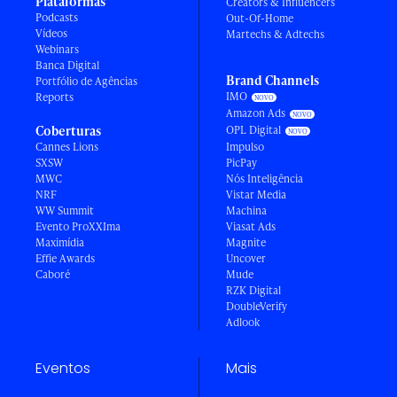
Plataformas
Creators & Influencers
Podcasts
Out-Of-Home
Vídeos
Martechs & Adtechs
Webinars
Banca Digital
Brand Channels
Portfólio de Agências
IMO
Reports
Amazon Ads
Coberturas
OPL Digital
Cannes Lions
Impulso
SXSW
PicPay
MWC
Nós Inteligência
NRF
Vistar Media
WW Summit
Machina
Evento ProXXIma
Viasat Ads
Maximídia
Magnite
Effie Awards
Uncover
Caboré
Mude
RZK Digital
DoubleVerify
Adlook
Eventos
Mais