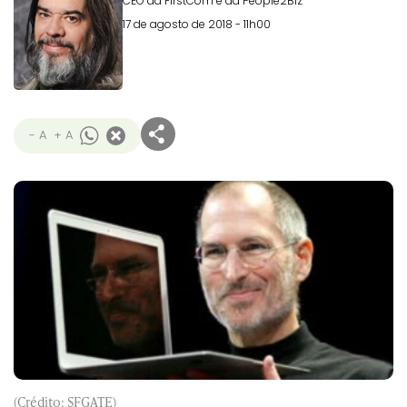
CEO da FirstCom e da People2Biz
17 de agosto de 2018 - 11h00
- A
+ A
(Crédito: SFGATE)