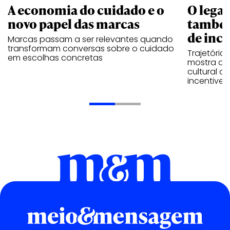
A economia do cuidado e o
O legad
novo papel das marcas
também
de ince
Marcas passam a ser relevantes quando
transformam conversas sobre o cuidado
Trajetória
em escolhas concretas
mostra que
cultural 
incentive 