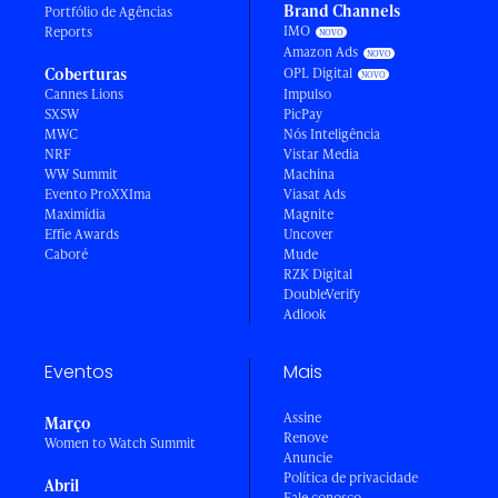
Brand Channels
Portfólio de Agências
IMO
Reports
Amazon Ads
Coberturas
OPL Digital
Cannes Lions
Impulso
SXSW
PicPay
MWC
Nós Inteligência
NRF
Vistar Media
WW Summit
Machina
Evento ProXXIma
Viasat Ads
Maximídia
Magnite
Effie Awards
Uncover
Caboré
Mude
RZK Digital
DoubleVerify
Adlook
Eventos
Mais
Assine
Março
Renove
Women to Watch Summit
Anuncie
Política de privacidade
Abril
Fale conosco