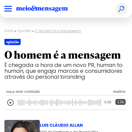
Início
▸
Opinião
▸
O homem é a mensagem
opinião
O homem é a mensagem
É chegada a hora de um novo PR, human to
human, que engaja marcas e consumidores
através do personal branding
ouça este conteúdo
readme
1.0x
0:00
LUIS CLÁUDIO ALLAN