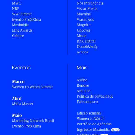
MWC
Nós Inteligência
NRF
Vistar Media
WW Summit
Machina
Evento ProXXIma
Viasat Ads
Maximídia
Magnite
Effie Awards
Uncover
Caboré
Mude
RZK Digital
DoubleVerify
Adlook
Eventos
Mais
Assine
Março
Renove
Women to Watch Summit
Anuncie
Política de privacidade
Abril
Fale conosco
Mídia Master
Edição semanal
Maio
Women to Watch
Marketing Network Brasil
Portfólio de Agências
Evento ProXXIma
Ingressos Maximídia