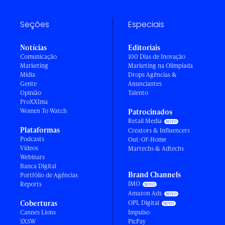
Seções
Especiais
Notícias
Editoriais
Comunicação
100 Dias de Inovação
Marketing
Marketing na Olimpíada
Mídia
Drops Agências &
Gente
Anunciantes
Opinião
Talento
ProXXIma
Women To Watch
Patrocinados
Retail Media
Plataformas
Creators & Influencers
Podcasts
Out-Of-Home
Vídeos
Martechs & Adtechs
Webinars
Banca Digital
Brand Channels
Portfólio de Agências
IMO
Reports
Amazon Ads
Coberturas
OPL Digital
Cannes Lions
Impulso
SXSW
PicPay