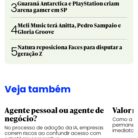
Guaraná Antarctica e PlayStation criam
3
arena gamer em SP
Meli Music terá Anitta, Pedro Sampaio e
4
Gloria Groove
Natura reposiciona Faces para disputar a
5
geração Z
Veja também
Agente pessoal ou agente de
Valor n
negócio?
Como a vi
permanece
No processo de adoção da IA, empresas
imediatos
correm riscos ao confundir acesso com