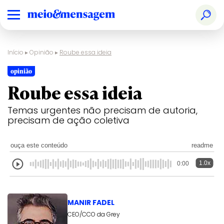
Início
▸
Opinião
▸
Roube essa ideia
opinião
Roube essa ideia
Temas urgentes não precisam de autoria,
precisam de ação coletiva
ouça este conteúdo
readme
1.0x
0:00
MANIR FADEL
CEO/CCO da Grey