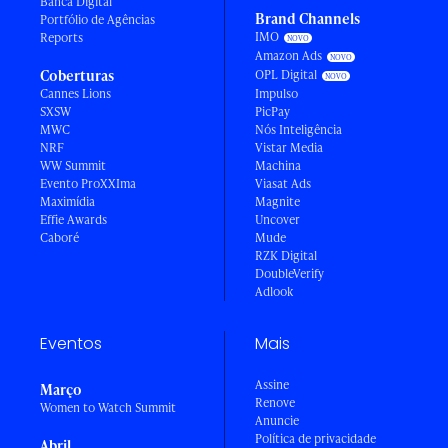
Banca Digital
Brand Channels
Portfólio de Agências
IMO
Reports
Amazon Ads
Coberturas
OPL Digital
Cannes Lions
Impulso
SXSW
PicPay
MWC
Nós Inteligência
NRF
Vistar Media
WW Summit
Machina
Evento ProXXIma
Viasat Ads
Maximídia
Magnite
Effie Awards
Uncover
Caboré
Mude
RZK Digital
DoubleVerify
Adlook
Eventos
Mais
Assine
Março
Renove
Women to Watch Summit
Anuncie
Política de privacidade
Abril