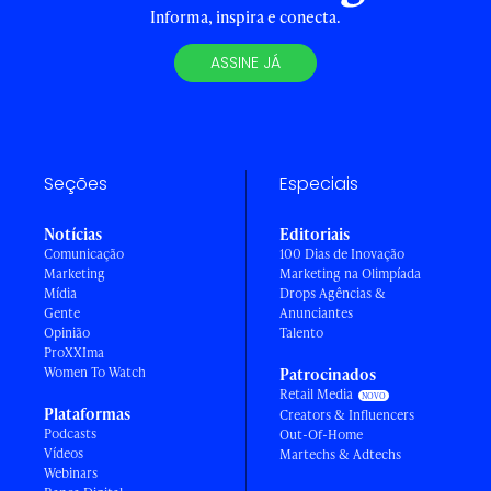
Informa, inspira e conecta.
ASSINE JÁ
Seções
Especiais
Notícias
Editoriais
Comunicação
100 Dias de Inovação
Marketing
Marketing na Olimpíada
Mídia
Drops Agências &
Gente
Anunciantes
Opinião
Talento
ProXXIma
Women To Watch
Patrocinados
Retail Media
Plataformas
Creators & Influencers
Podcasts
Out-Of-Home
Vídeos
Martechs & Adtechs
Webinars