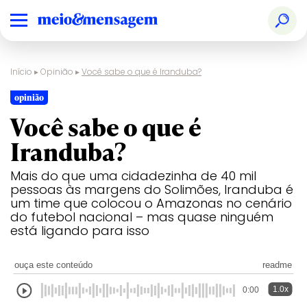
Início
▸
Opinião
▸
Você sabe o que é Iranduba?
opinião
Você sabe o que é
Iranduba?
Mais do que uma cidadezinha de 40 mil
pessoas às margens do Solimões, Iranduba é
um time que colocou o Amazonas no cenário
do futebol nacional – mas quase ninguém
está ligando para isso
ouça este conteúdo
readme
1.0x
0:00