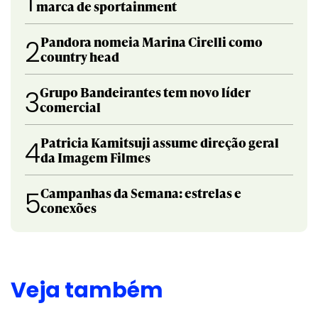
1
marca de sportainment
Pandora nomeia Marina Cirelli como
2
country head
Grupo Bandeirantes tem novo líder
3
comercial
Patricia Kamitsuji assume direção geral
4
da Imagem Filmes
Campanhas da Semana: estrelas e
5
conexões
Veja também