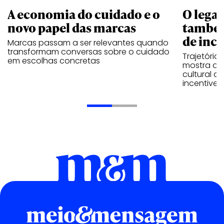
A economia do cuidado e o
O legad
novo papel das marcas
também
de ince
Marcas passam a ser relevantes quando
transformam conversas sobre o cuidado
Trajetória
em escolhas concretas
mostra que
cultural 
incentive 