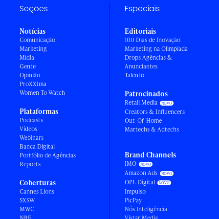
Seções
Especiais
Notícias
Editoriais
Comunicação
100 Dias de Inovação
Marketing
Marketing na Olimpíada
Mídia
Drops Agências &
Gente
Anunciantes
Opinião
Talento
ProXXIma
Women To Watch
Patrocinados
Retail Media
Plataformas
Creators & Influencers
Podcasts
Out-Of-Home
Vídeos
Martechs & Adtechs
Webinars
Banca Digital
Brand Channels
Portfólio de Agências
IMO
Reports
Amazon Ads
Coberturas
OPL Digital
Cannes Lions
Impulso
SXSW
PicPay
MWC
Nós Inteligência
NRF
Vistar Media