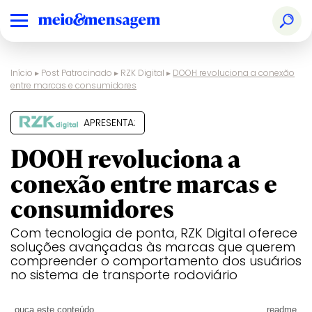
Início
▸
Post Patrocinado
▸
RZK Digital
▸
DOOH revoluciona a conexão
entre marcas e consumidores
APRESENTA:
DOOH revoluciona a
conexão entre marcas e
consumidores
Com tecnologia de ponta, RZK Digital oferece
soluções avançadas às marcas que querem
compreender o comportamento dos usuários
no sistema de transporte rodoviário
ouça este conteúdo
readme