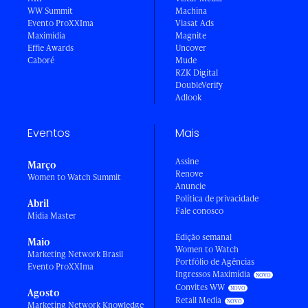
WW Summit
Machina
Evento ProXXIma
Viasat Ads
Maximídia
Magnite
Effie Awards
Uncover
Caboré
Mude
RZK Digital
DoubleVerify
Adlook
Eventos
Mais
Assine
Março
Renove
Women to Watch Summit
Anuncie
Política de privacidade
Abril
Fale conosco
Mídia Master
Edição semanal
Maio
Women to Watch
Marketing Network Brasil
Portfólio de Agências
Evento ProXXIma
Ingressos Maximídia
Convites WW
Agosto
Retail Media
Marketing Network Knowledge