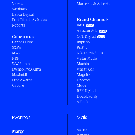
Vídeos
Martechs & Adtechs
Webinars
Banca Digital
Brand Channels
Portfólio de Agências
IMO
Reports
Amazon Ads
Coberturas
OPL Digital
Cannes Lions
Impulso
SXSW
PicPay
MWC
Nós Inteligência
NRF
Vistar Media
WW Summit
Machina
Evento ProXXIma
Viasat Ads
Maximídia
Magnite
Effie Awards
Uncover
Caboré
Mude
RZK Digital
DoubleVerify
Adlook
Eventos
Mais
Assine
Março