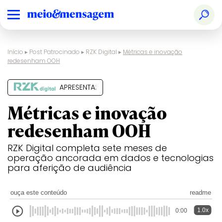
Início
▸
Post Patrocinado
▸
RZK Digital
▸
Métricas e inovação
redesenham OOH
APRESENTA:
Métricas e inovação
redesenham OOH
RZK Digital completa sete meses de
operação ancorada em dados e tecnologias
para aferição de audiência
ouça este conteúdo
readme
1.0x
0:00