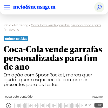
Início
▸
Marketing
▸
Coca-Cola vende garrafas personalizadas para
fim de ano
últimas notícias
Coca-Cola vende garrafas
personalizadas para fim
de ano
Em ação com SpoonRocket, marca quer
ajudar quem esqueceu de comprar os
presentes para as festas
ouça este conteúdo
readme
1.0x
0:00