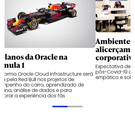
Ambientes 
alicerçam 
 planos da Oracle na
corporativ
rmula 1
Expectativa de p
pós-Covid-19 apo
aforma Oracle Cloud Infrastructure será
empático e solid
a pela Red Bull nos projetos de
empenho do carro, aprendizado de
uina, análise de dados e para
morar a experiência dos fãs