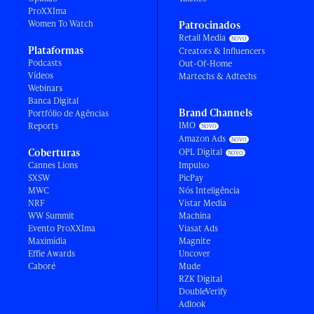
ProXXIma
Women To Watch
Patrocinados
Retail Media
Plataformas
Creators & Influencers
Podcasts
Out-Of-Home
Vídeos
Martechs & Adtechs
Webinars
Banca Digital
Brand Channels
Portfólio de Agências
IMO
Reports
Amazon Ads
Coberturas
OPL Digital
Cannes Lions
Impulso
SXSW
PicPay
MWC
Nós Inteligência
NRF
Vistar Media
WW Summit
Machina
Evento ProXXIma
Viasat Ads
Maximídia
Magnite
Effie Awards
Uncover
Caboré
Mude
RZK Digital
DoubleVerify
Adlook