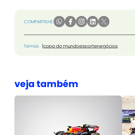
COMPARTILHE:
Temas
copa do mundo
esporte
negócios
veja também