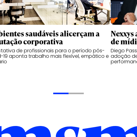
ientes saudáveis alicerçam a
Nexxys 
utação corporativa
de míd
tativa de profissionais para o período pós-
Diego Pas
-19 aponta trabalho mais flexível, empático e
adoção de
ário
performanc