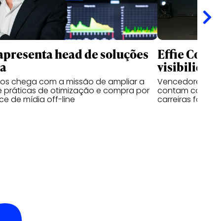
apresenta head de soluções
Effie Colle
ia
visibilidad
sos chega com a missão de ampliar a
Vencedores das 
 práticas de otimização e compra por
contam como o 
e de mídia off-line
carreiras fora d