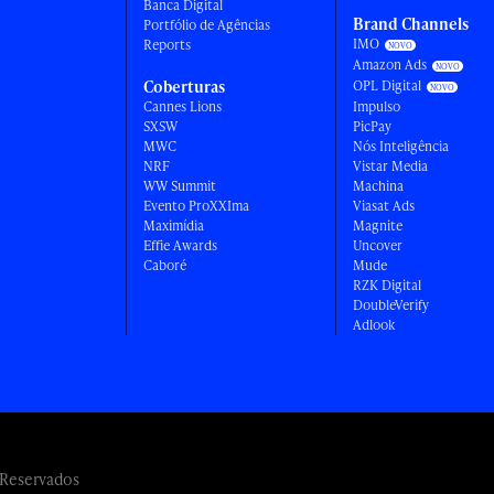
Banca Digital
Brand Channels
Portfólio de Agências
IMO
Reports
Amazon Ads
Coberturas
OPL Digital
Cannes Lions
Impulso
SXSW
PicPay
MWC
Nós Inteligência
NRF
Vistar Media
WW Summit
Machina
Evento ProXXIma
Viasat Ads
Maximídia
Magnite
Effie Awards
Uncover
Caboré
Mude
RZK Digital
DoubleVerify
Adlook
 Reservados