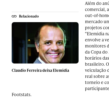
Além do anú
comercial, a
out-of-hom
Relacionado
mercado um
projetos co
“Elemidia na
envolve a v
monitores 
da Copa do
horários das
brasileiro.
veiculação
Claudio Ferreira deixa Elemidia
real sobre a
torneio e c
participant
Footstats.