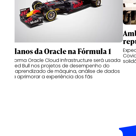
Amb
rep
Os planos da Oracle na Fórmula 1
Expec
Covid
Plataforma Oracle Cloud Infrastructure será usada
solid
pela Red Bull nos projetos de desempenho do
carro, aprendizado de máquina, análise de dados
e para aprimorar a experiência dos fãs