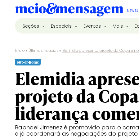
NEWSL
Seções
Especiais
Eventos
Mais
E
Início
▸
Últimas notícias
▸
Elemidia apresenta projeto da Copa e no
out-of-home
Elemidia apres
projeto da Copa
liderança comer
Raphael Jimenez é promovido para o coma
e já coordenará as negociações do projeto 