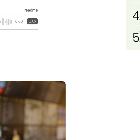
4
readme
1.0x
0:00
5