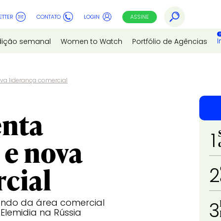
ETTER
CONTATO
LOGIN
ASSINE
I
dição semanal
Women to Watch
Portfólio de Agências
va liderança comercial
enta
1
 e nova
cial
2
ndo da área comercial
3
Elemidia na Rússia