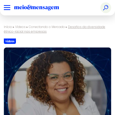
Início
▸
Vídeos
▸
Conectando o Mercado
▸
Desafios da diversidade
étnico-racial nas empresas
vídeos