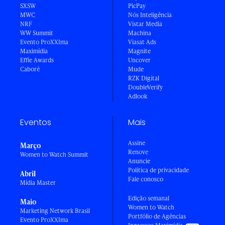
SXSW
PicPay
MWC
Nós Inteligência
NRF
Vistar Media
WW Summit
Machina
Evento ProXXIma
Viasat Ads
Maximídia
Magnite
Effie Awards
Uncover
Caboré
Mude
RZK Digital
DoubleVerify
Adlook
Eventos
Mais
Assine
Março
Renove
Women to Watch Summit
Anuncie
Política de privacidade
Abril
Fale conosco
Mídia Master
Edição semanal
Maio
Women to Watch
Marketing Network Brasil
Portfólio de Agências
Evento ProXXIma