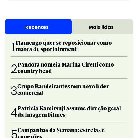
Recentes
Mais lidas
Flamengo quer se reposicionar como
1
marca de sportainment
Pandora nomeia Marina Cirelli como
2
country head
Grupo Bandeirantes tem novo líder
3
comercial
Patricia Kamitsuji assume direção geral
4
da Imagem Filmes
Campanhas da Semana: estrelas e
5
conexões