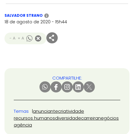
SALVADOR STRANO
i
18 de agosto de 2020 - 15h44
- A
+ A
COMPARTILHE:
Temas
anunciante
criatividade
recursos humanos
diversidade
carreira
negócios
agência