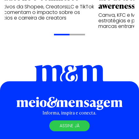
awereness
utivos da Shopee, CreatorsLLC e TikTok
p comentam o impacto sobre os
Canva, KFC e Ma
cios e carreira de creators
estratégias e p
marcas entrarem
Informa, inspira e conecta.
ASSINE JÁ