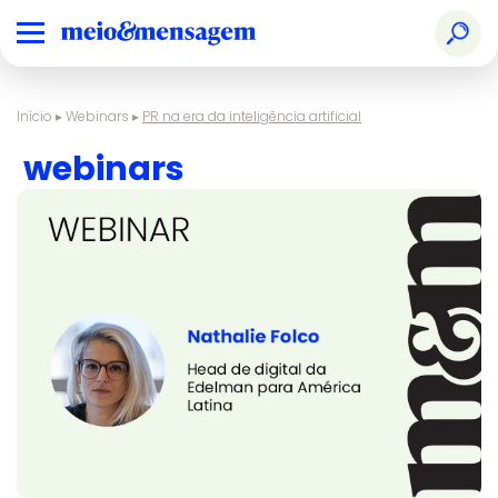
Início
▸
Webinars
▸
PR na era da inteligência artificial
webinars