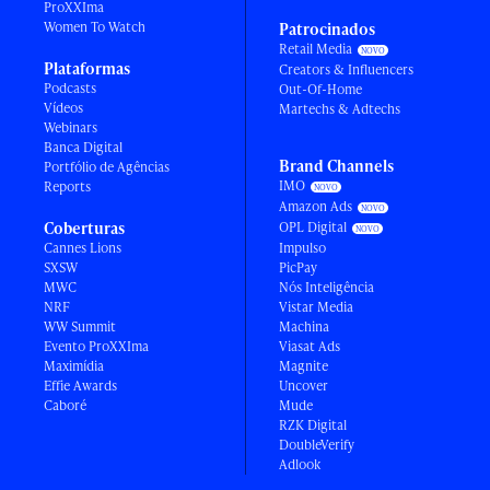
ProXXIma
Women To Watch
Patrocinados
Retail Media
Plataformas
Creators & Influencers
Podcasts
Out-Of-Home
Vídeos
Martechs & Adtechs
Webinars
Banca Digital
Brand Channels
Portfólio de Agências
IMO
Reports
Amazon Ads
Coberturas
OPL Digital
Cannes Lions
Impulso
SXSW
PicPay
MWC
Nós Inteligência
NRF
Vistar Media
WW Summit
Machina
Evento ProXXIma
Viasat Ads
Maximídia
Magnite
Effie Awards
Uncover
Caboré
Mude
RZK Digital
DoubleVerify
Adlook