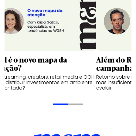
al é o novo mapa da
Além do RO
enção?
campanhas
 streaming, creators, retail media e OOH:
Retorno sobre in
 distribuir investimentos em ambiente
mas insuficiente
gmentado?
evoluir