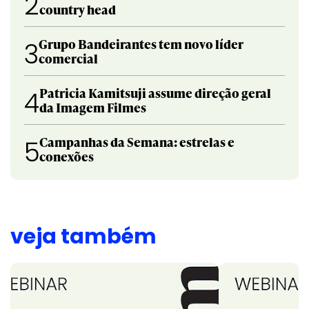
2
country head
Grupo Bandeirantes tem novo líder
3
comercial
Patricia Kamitsuji assume direção geral
4
da Imagem Filmes
Campanhas da Semana: estrelas e
5
conexões
veja também