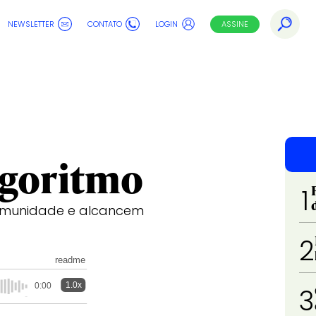
NEWSLETTER
CONTATO
LOGIN
ASSINE
lgoritmo
1
omunidade e alcancem
2
readme
1.0x
0:00
3