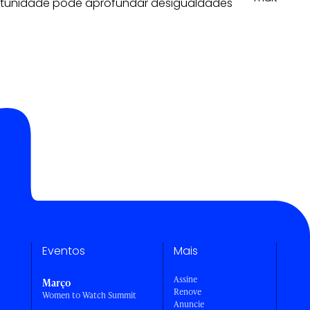
tunidade pode aprofundar desigualdades
Eventos
Mais
Assine
Março
Renove
Women to Watch Summit
Anuncie
a