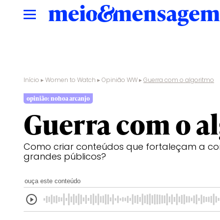
Início
▸
Women to Watch
▸
Opinião WW
▸
Guerra com o algoritmo
opinião: nohoa arcanjo
Guerra com o a
Como criar conteúdos que fortaleçam a c
grandes públicos?
ouça este conteúdo