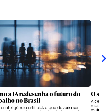
o a IA redesenha o futuro do
O sarra
balho no Brasil
A cerimôn
mas mulhe
 inteligência artificial, o que deveria ser
muito mai