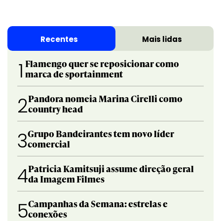
Recentes
Mais lidas
Flamengo quer se reposicionar como
1
marca de sportainment
Pandora nomeia Marina Cirelli como
2
country head
Grupo Bandeirantes tem novo líder
3
comercial
Patricia Kamitsuji assume direção geral
4
da Imagem Filmes
Campanhas da Semana: estrelas e
5
conexões