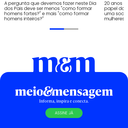
A pergunta que devemos fazer neste Dia
20 anos de
dos Pais deve ser menos "como formar
papel da 
homens fortes?" e mais "como formar
uma socie
homens inteiros?"
mulheres
Informa, inspira e conecta.
ASSINE JÁ