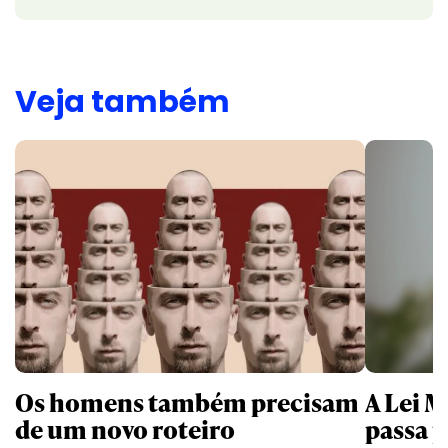
Veja também
Os homens também precisam
A Lei 
de um novo roteiro
passa 