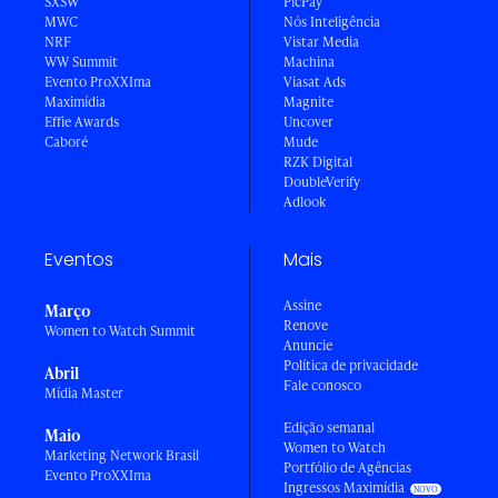
SXSW
PicPay
MWC
Nós Inteligência
NRF
Vistar Media
WW Summit
Machina
Evento ProXXIma
Viasat Ads
Maximídia
Magnite
Effie Awards
Uncover
Caboré
Mude
RZK Digital
DoubleVerify
Adlook
Eventos
Mais
Assine
Março
Renove
Women to Watch Summit
Anuncie
Política de privacidade
Abril
Fale conosco
Mídia Master
Edição semanal
Maio
Women to Watch
Marketing Network Brasil
Portfólio de Agências
Evento ProXXIma
Ingressos Maximídia