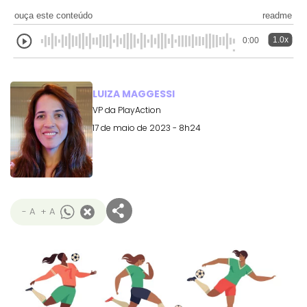
ouça este conteúdo
readme
1.0x
0:00
LUIZA MAGGESSI
VP da PlayAction
17 de maio de 2023 - 8h24
- A
+ A