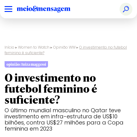
Início
▸
Women to Watch
▸
Opinião WW
▸
O investimento no futebol
feminino é suficiente?
opinião: luiza maggessi
O investimento no
futebol feminino é
suficiente?
O último mundial masculino no Qatar teve
investimento em infra-estrutura de US$10
bilhões, contra US$27 milhões para a Copa
feminina em 2023