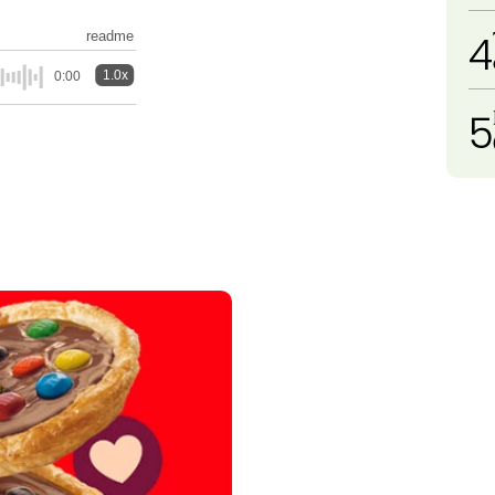
4
readme
1.0x
0:00
5