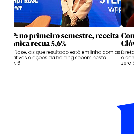
WPP: no primeiro semestre, receita
Com
orgânica recua 5,6%
Cló
Cindy Rose, diz que resultado está em linha com as
Diret
estimativas e ações da holding sobem nesta
e com
quinta, 6
zero 