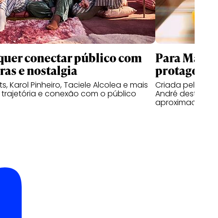
quer conectar público com
Para Maste
ras e nostalgia
protagoniz
ts, Karol Pinheiro, Taciele Alcolea e mais
Criada pela WM
trajetória e conexão com o público
André destaca 
aproximação no