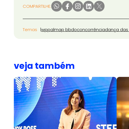
COMPARTILHE:
Temas
wpp
almap bbdo
concorrência
dança das
veja também