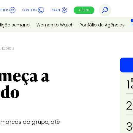
ETTER
CONTATO
LOGIN
ASSINE
I
dição semanal
Women to Watch
Portfólio de Agências
 Habib’s
meça a
1
 do
2
marcas do grupo; até
3