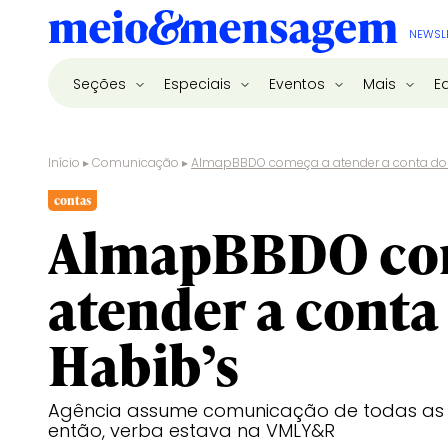
NEWSL
Seções
Especiais
Eventos
Mais
E
Início
▸
Comunicação
▸
AlmapBBDO começa a atender a conta do
contas
AlmapBBDO co
atender a conta
Habib’s
Agência assume comunicação de todas as 
então, verba estava na VMLY&R