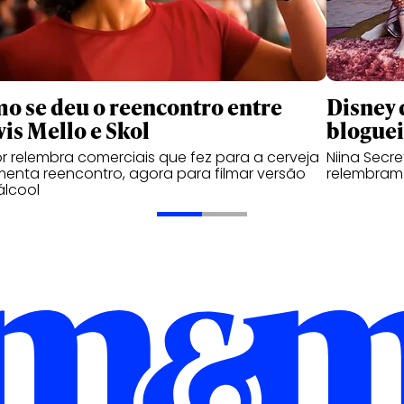
o se deu o reencontro entre
Disney 
vis Mello e Skol
bloguei
or relembra comerciais que fez para a cerveja
Niina Secre
enta reencontro, agora para filmar versão
relembram 
álcool