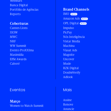
Webinars
Banca Digital
Brand Channels
Portfólio de Agências
IMO
Reports
Amazon Ads
Coberturas
OPL Digital
Cannes Lions
Impulso
SXSW
PicPay
MWC
Nós Inteligência
NRF
Vistar Media
WW Summit
Machina
Evento ProXXIma
Viasat Ads
Maximídia
Magnite
Effie Awards
Uncover
Caboré
Mude
RZK Digital
DoubleVerify
Adlook
Eventos
Mais
Assine
Março
Renove
Women to Watch Summit
Anuncie