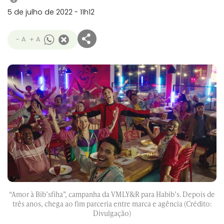
5 de julho de 2022 - 11h12
- A
+ A
“Amor à Bib’sfiha”, campanha da VMLY&R para Habib’s. Depois de
três anos, chega ao fim parceria entre marca e agência (Crédito:
Divulgação)