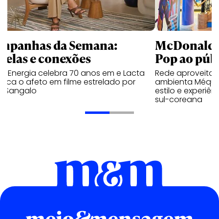
mpanhas da Semana:
McDonald’s 
trelas e conexões
Pop ao públ
a Energia celebra 70 anos em e Lacta
Rede aproveita
aca o afeto em filme estrelado por
ambienta Méqui 
te Sangalo
estilo e experiên
sul-coreana