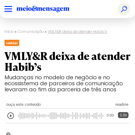
Início
▸
Comunicação
▸
VMLY&R deixa de atender Habib’s
contas
VMLY&R deixa de atender
Habib’s
Mudanças no modelo de negócio e no
ecossistema de parceiros de comunicação
levaram ao fim da parceria de três anos
ouça este conteúdo
readme
1.0x
0:00
i