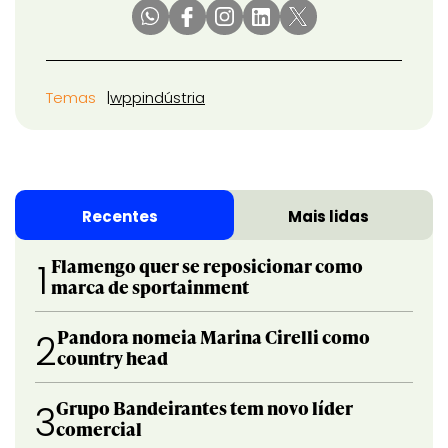
Temas
wpp
indústria
Recentes
Mais lidas
Flamengo quer se reposicionar como
1
marca de sportainment
Pandora nomeia Marina Cirelli como
2
country head
Grupo Bandeirantes tem novo líder
3
comercial