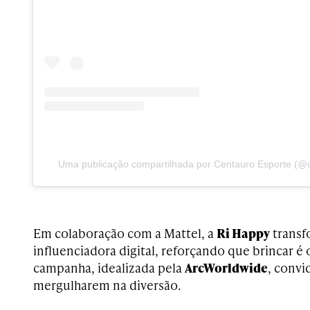
Uma publicação compartilhada por Centauro Esporte (@
Em colaboração com a Mattel, a
Ri Happy
transf
influenciadora digital, reforçando que brincar é 
campanha, idealizada pela
ArcWorldwide
, convi
mergulharem na diversão.