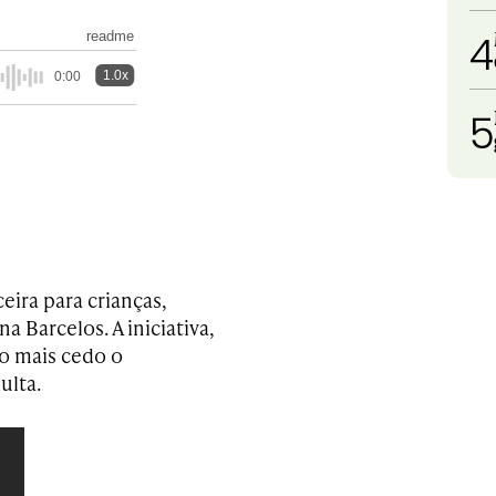
4
readme
1.0x
0:00
5
eira para crianças,
 Barcelos. A iniciativa,
to mais cedo o
ulta.