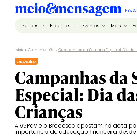
NEWSL
Seções
Especiais
Eventos
Mais
E
Início
▸
Comunicação
▸
Campanhas da Semana Especial: Dia das
campanhas
Campanhas da 
Especial: Dia da
Crianças
A 99Pay e o Bradesco apostam na data pa
importância de educação financeira desde 