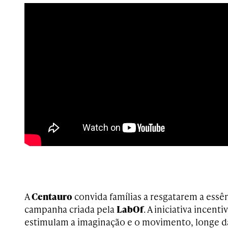
A
Centauro
convida famílias a resgatarem a essê
campanha criada pela
LabOf
. A iniciativa incent
estimulam a imaginação e o movimento, longe da