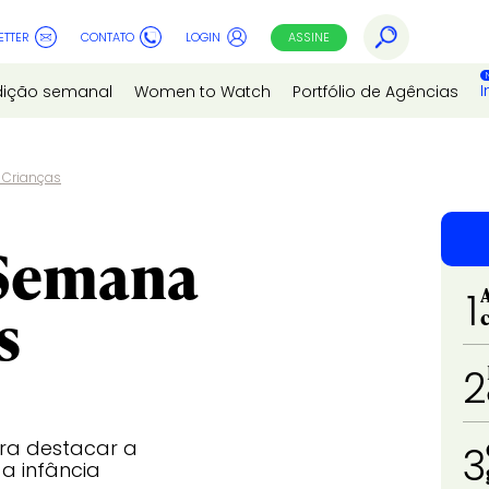
ETTER
CONTATO
LOGIN
ASSINE
I
dição semanal
Women to Watch
Portfólio de Agências
 Crianças
Semana
1
s
2
ra destacar a
3
a infância