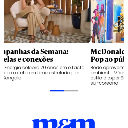
mpanhas da Semana:
McDonald’s 
trelas e conexões
Pop ao públ
a Energia celebra 70 anos em e Lacta
Rede aproveita
aca o afeto em filme estrelado por
ambienta Méqui 
te Sangalo
estilo e experiên
sul-coreana