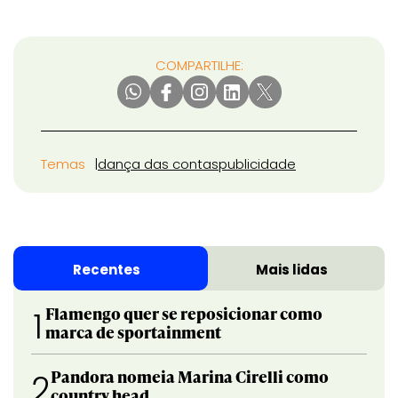
COMPARTILHE:
Temas
dança das contas
publicidade
Recentes
Mais lidas
Flamengo quer se reposicionar como
1
marca de sportainment
Pandora nomeia Marina Cirelli como
2
country head