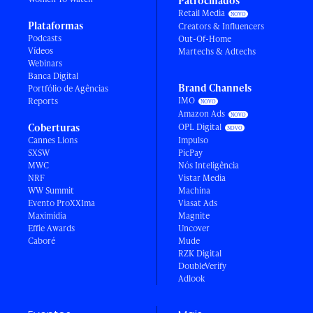
Patrocinados
Retail Media
Plataformas
Creators & Influencers
Podcasts
Out-Of-Home
Vídeos
Martechs & Adtechs
Webinars
Banca Digital
Brand Channels
Portfólio de Agências
IMO
Reports
Amazon Ads
Coberturas
OPL Digital
Cannes Lions
Impulso
SXSW
PicPay
MWC
Nós Inteligência
NRF
Vistar Media
WW Summit
Machina
Evento ProXXIma
Viasat Ads
Maximídia
Magnite
Effie Awards
Uncover
Caboré
Mude
RZK Digital
DoubleVerify
Adlook