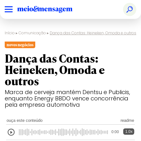
Início
▸
Comunicação
▸
Dança das Contas: Heineken, Omoda e outros
novos negócios
Dança das Contas:
Heineken, Omoda e
outros
Marca de cerveja mantém Dentsu e Publicis,
enquanto Energy BBDO vence concorrência
pela empresa automotiva
ouça este conteúdo
readme
1.0x
0:00