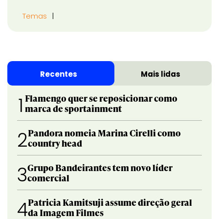
Temas
Recentes
Mais lidas
Flamengo quer se reposicionar como
1
marca de sportainment
Pandora nomeia Marina Cirelli como
2
country head
Grupo Bandeirantes tem novo líder
3
comercial
Patricia Kamitsuji assume direção geral
4
da Imagem Filmes