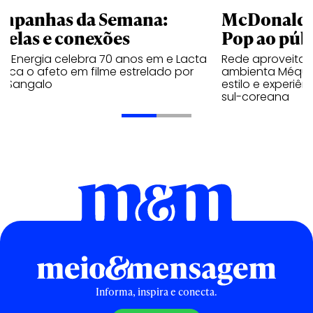
mpanhas da Semana:
McDonald’s 
trelas e conexões
Pop ao públ
a Energia celebra 70 anos em e Lacta
Rede aproveita
aca o afeto em filme estrelado por
ambienta Méqui 
te Sangalo
estilo e experiên
sul-coreana
Informa, inspira e conecta.