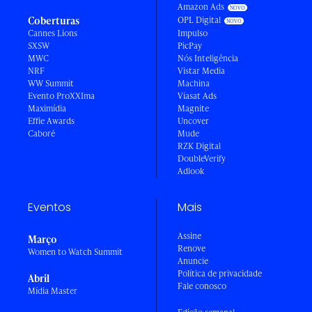
Amazon Ads
Coberturas
OPL Digital
Cannes Lions
Impulso
SXSW
PicPay
MWC
Nós Inteligência
NRF
Vistar Media
WW Summit
Machina
Evento ProXXIma
Viasat Ads
Maximídia
Magnite
Effie Awards
Uncover
Caboré
Mude
RZK Digital
DoubleVerify
Adlook
Eventos
Mais
Assine
Março
Renove
Women to Watch Summit
Anuncie
Política de privacidade
Abril
Fale conosco
Mídia Master