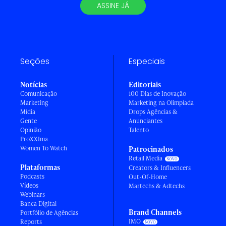
ASSINE JÁ
Seções
Especiais
Notícias
Editoriais
Comunicação
100 Dias de Inovação
Marketing
Marketing na Olimpíada
Mídia
Drops Agências &
Gente
Anunciantes
Opinião
Talento
ProXXIma
Women To Watch
Patrocinados
Retail Media
Plataformas
Creators & Influencers
Podcasts
Out-Of-Home
Vídeos
Martechs & Adtechs
Webinars
Banca Digital
Brand Channels
Portfólio de Agências
IMO
Reports