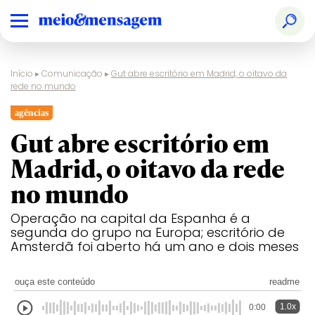
Início
▸
Comunicação
▸
Gut abre escritório em Madrid, o oitavo da
rede no mundo
agências
Gut abre escritório em
Madrid, o oitavo da rede
no mundo
Operação na capital da Espanha é a
segunda do grupo na Europa; escritório de
Amsterdã foi aberto há um ano e dois meses
ouça este conteúdo
readme
1.0x
0:00