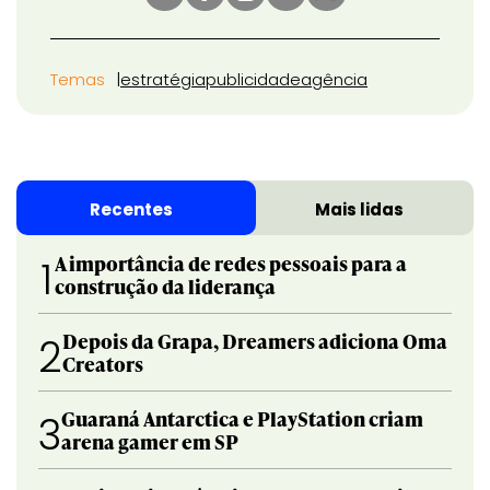
Temas
estratégia
publicidade
agência
Recentes
Mais lidas
A importância de redes pessoais para a
1
construção da liderança
Depois da Grapa, Dreamers adiciona Oma
2
Creators
Guaraná Antarctica e PlayStation criam
3
arena gamer em SP