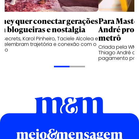
sney quer conectar gerações
Para Maste
m blogueiras e nostalgia
André prot
metrô
a Secrets, Karol Pinheiro, Taciele Alcolea e
s relembram trajetória e conexão com o
Criada pela WM
lico
Thiago André de
pagamento por 