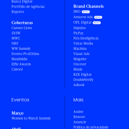
Banca Digital
Brand Channels
Portfólio de Agências
IMO
Reports
Amazon Ads
Coberturas
OPL Digital
Cannes Lions
Impulso
SXSW
PicPay
MWC
Nós Inteligência
NRF
Vistar Media
WW Summit
Machina
Evento ProXXIma
Viasat Ads
Maximídia
Magnite
Effie Awards
Uncover
Caboré
Mude
RZK Digital
DoubleVerify
Adlook
Eventos
Mais
Assine
Março
Renove
Women to Watch Summit
Anuncie
Política de privacidade