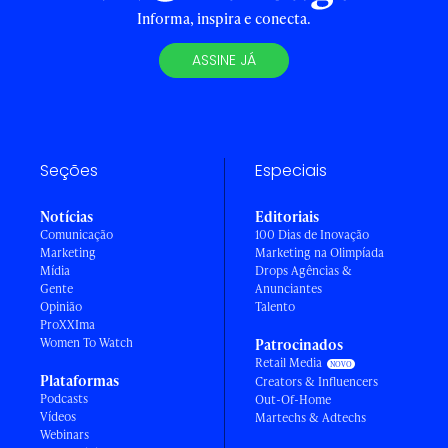
Informa, inspira e conecta.
ASSINE JÁ
Seções
Especiais
Notícias
Editoriais
Comunicação
100 Dias de Inovação
Marketing
Marketing na Olimpíada
Mídia
Drops Agências &
Gente
Anunciantes
Opinião
Talento
ProXXIma
Women To Watch
Patrocinados
Retail Media
Plataformas
Creators & Influencers
Podcasts
Out-Of-Home
Vídeos
Martechs & Adtechs
Webinars