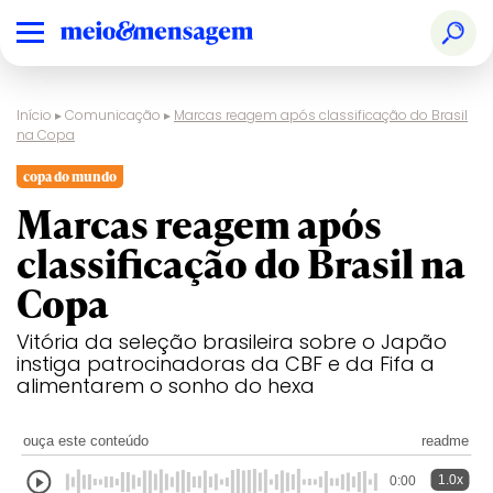
Início
▸
Comunicação
▸
Marcas reagem após classificação do Brasil
na Copa
copa do mundo
Marcas reagem após
classificação do Brasil na
Copa
Vitória da seleção brasileira sobre o Japão
instiga patrocinadoras da CBF e da Fifa a
alimentarem o sonho do hexa
ouça este conteúdo
readme
1.0x
0:00