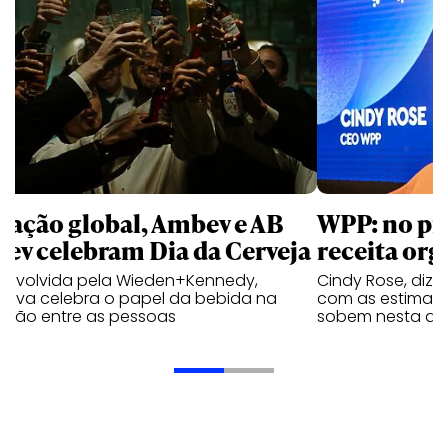
 ação global, Ambev e AB
WPP: no pr
bev celebram Dia da Cerveja
receita org
envolvida pela Wieden+Kennedy,
Cindy Rose, diz 
iativa celebra o papel da bebida na
com as estimati
exão entre as pessoas
sobem nesta qui