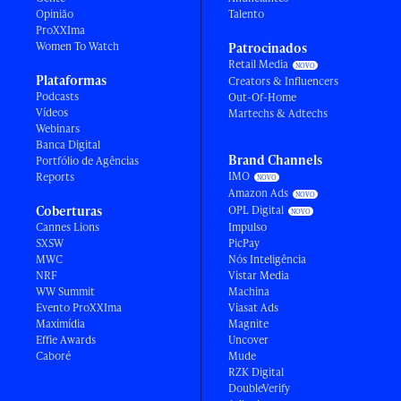
Opinião
Talento
ProXXIma
Women To Watch
Patrocinados
Retail Media
Plataformas
Creators & Influencers
Podcasts
Out-Of-Home
Vídeos
Martechs & Adtechs
Webinars
Banca Digital
Brand Channels
Portfólio de Agências
IMO
Reports
Amazon Ads
Coberturas
OPL Digital
Cannes Lions
Impulso
SXSW
PicPay
MWC
Nós Inteligência
NRF
Vistar Media
WW Summit
Machina
Evento ProXXIma
Viasat Ads
Maximídia
Magnite
Effie Awards
Uncover
Caboré
Mude
RZK Digital
DoubleVerify