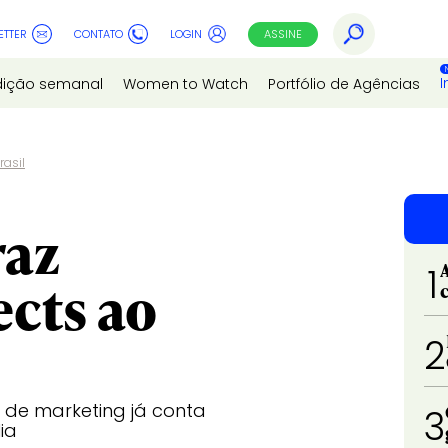
ETTER
CONTATO
LOGIN
ASSINE
I
dição semanal
Women to Watch
Portfólio de Agências
rasil
raz
1
cts ao
2
 de marketing já conta
3
ia