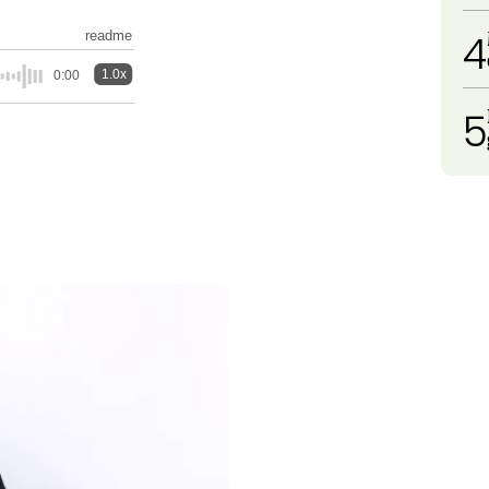
4
readme
1.0x
0:00
5