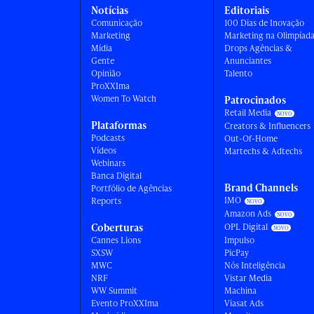
Notícias
Editoriais
Comunicação
100 Dias de Inovação
Marketing
Marketing na Olimpíad
Mídia
Drops Agências &
Gente
Anunciantes
Opinião
Talento
ProXXIma
Women To Watch
Patrocinados
Retail Media
Plataformas
Creators & Influencers
Podcasts
Out-Of-Home
Vídeos
Martechs & Adtechs
Webinars
Banca Digital
Brand Channels
Portfólio de Agências
IMO
Reports
Amazon Ads
Coberturas
OPL Digital
Cannes Lions
Impulso
SXSW
PicPay
MWC
Nós Inteligência
NRF
Vistar Media
WW Summit
Machina
Evento ProXXIma
Viasat Ads