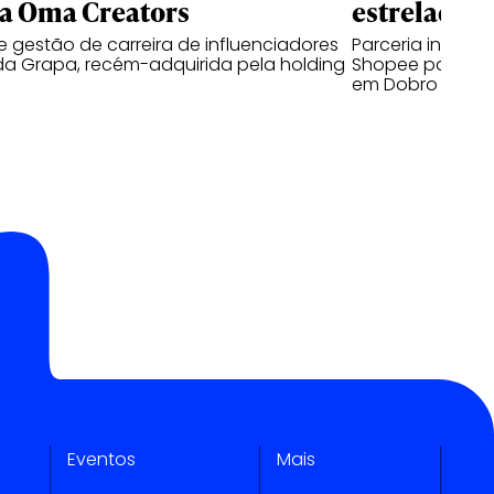
a Oma Creators
estrelada p
 gestão de carreira de influenciadores
Parceria inédita
da Grapa, recém-adquirida pela holding
Shopee para cl
em Dobro no BK
Eventos
Mais