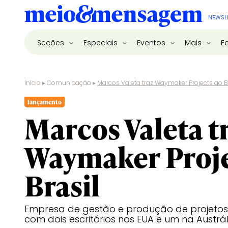
NEWSL
Seções
Especiais
Eventos
Mais
E
Início
▸
Comunicação
▸
Marcos Valeta traz Waymaker Projects ao B
lançamento
Marcos Valeta t
Waymaker Proje
Brasil
Empresa de gestão e produção de projetos
com dois escritórios nos EUA e um na Austrál