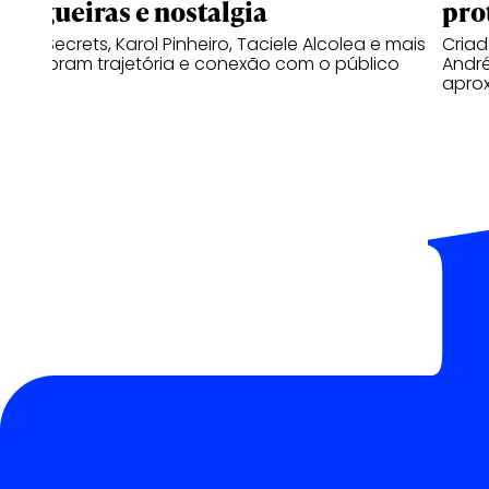
blogueiras e nostalgia
pro
Niina Secrets, Karol Pinheiro, Taciele Alcolea e mais
Cria
relembram trajetória e conexão com o público
Andr
apro