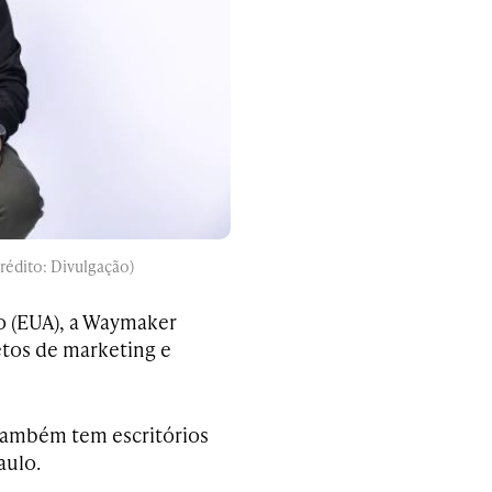
rédito: Divulgação)
io (EUA), a Waymaker
etos de marketing e
 também tem escritórios
aulo.