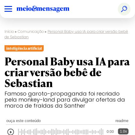
Início
▸
Comunicação
▸
Personal Baby usa IA para criar versão bebê
de Sebastian
inteligência artificial
Personal Baby usa IA para
criar versão bebê de
Sebastian
Famoso garoto-propaganda foi recriado
pela monkey-land para divulgar ofertas da
marca de fraldas da Santher
ouça este conteúdo
readme
1.0x
0:00