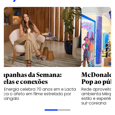
mpanhas da Semana:
McDonald’s 
trelas e conexões
Pop ao públ
a Energia celebra 70 anos em e Lacta
Rede aproveita
aca o afeto em filme estrelado por
ambienta Méqui 
te Sangalo
estilo e experiên
sul-coreana