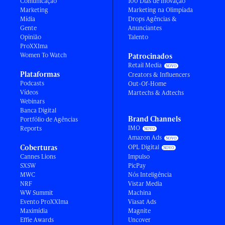
Comunicação
100 Dias de Inovação
Marketing
Marketing na Olimpíada
Mídia
Drops Agências &
Gente
Anunciantes
Opinião
Talento
ProXXIma
Women To Watch
Patrocinados
Retail Media
Plataformas
Creators & Influencers
Podcasts
Out-Of-Home
Vídeos
Martechs & Adtechs
Webinars
Banca Digital
Brand Channels
Portfólio de Agências
IMO
Reports
Amazon Ads
Coberturas
OPL Digital
Cannes Lions
Impulso
SXSW
PicPay
MWC
Nós Inteligência
NRF
Vistar Media
WW Summit
Machina
Evento ProXXIma
Viasat Ads
Maximídia
Magnite
Effie Awards
Uncover