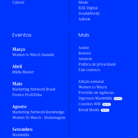
Caboré
Mude
RZK Digital
DoubleVerify
Adlook
Eventos
Mais
Assine
Março
Renove
Women to Watch Summit
Anuncie
Política de privacidade
Abril
Fale conosco
Mídia Master
Edição semanal
Maio
Women to Watch
Marketing Network Brasil
Portfólio de Agências
Evento ProXXIma
Ingressos Maximídia
Convites WW
Agosto
Retail Media
Marketing Network Knowledge
Women To Watch - Homenagem
Setembro
Maximídia