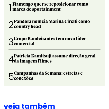
Flamengo quer se reposicionar como
1
marca de sportainment
Pandora nomeia Marina Cirelli como
2
country head
Grupo Bandeirantes tem novo líder
3
comercial
Patricia Kamitsuji assume direção geral
4
da Imagem Filmes
Campanhas da Semana: estrelas e
5
conexões
veja também