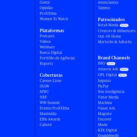
Gente
Anunciantes
Opinião
Talento
ProXXIma
Women To Watch
Patrocinados
Retail Media
Plataformas
Creators & Influencers
Podcasts
Out-Of-Home
Vídeos
Martechs & Adtechs
Webinars
Banca Digital
Brand Channels
Portfólio de Agências
IMO
Reports
Amazon Ads
Coberturas
OPL Digital
Cannes Lions
Impulso
SXSW
PicPay
MWC
Nós Inteligência
NRF
Vistar Media
WW Summit
Machina
Evento ProXXIma
Viasat Ads
Maximídia
Magnite
Effie Awards
Uncover
Caboré
Mude
RZK Digital
DoubleVerify