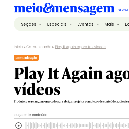
NEWSL
Seções
Especiais
Eventos
Mais
E
Início
▸
Comunicação
▸
Play It Again agora faz vídeos
comunicação
Play It Again ag
vídeos
Produtora se relança no mercado para abrigar projetos completos de conteúdo audiovisu
ouça este conteúdo