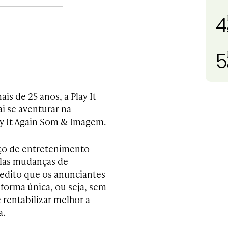
4
5
s de 25 anos, a Play It
i se aventurar na
ay It Again Som & Imagem.
raço de entretenimento
elas mudanças de
edito que os anunciantes
 forma única, ou seja, sem
rentabilizar melhor a
a.