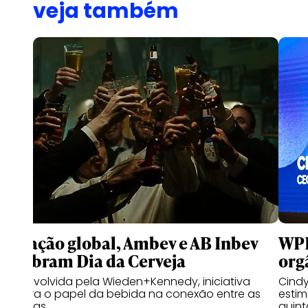
veja também
Em ação global, Ambev e AB Inbev
WPP
celebram Dia da Cerveja
org
Desenvolvida pela Wieden+Kennedy, iniciativa
Cindy
celebra o papel da bebida na conexão entre as
estim
pessoas
quint