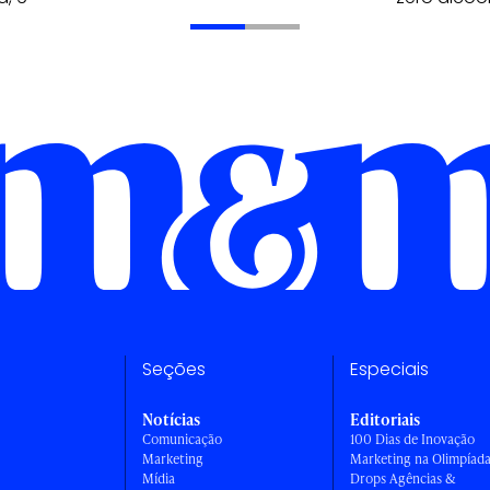
Seções
Especiais
Notícias
Editoriais
Comunicação
100 Dias de Inovação
Marketing
Marketing na Olimpíad
Mídia
Drops Agências &