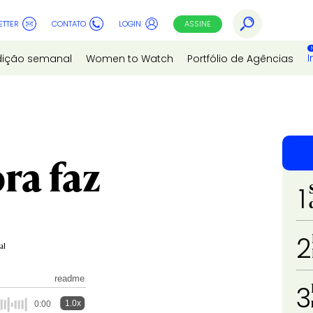
ETTER
CONTATO
LOGIN
ASSINE
I
dição semanal
Women to Watch
Portfólio de Agências
ora faz
1
2
al
readme
3
1.0x
0:00