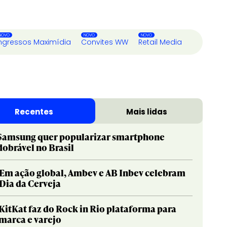
ngressos Maximídia
Convites WW
Retail Media
Recentes
Mais lidas
Samsung quer popularizar smartphone
dobrável no Brasil
Em ação global, Ambev e AB Inbev celebram
Dia da Cerveja
KitKat faz do Rock in Rio plataforma para
marca e varejo