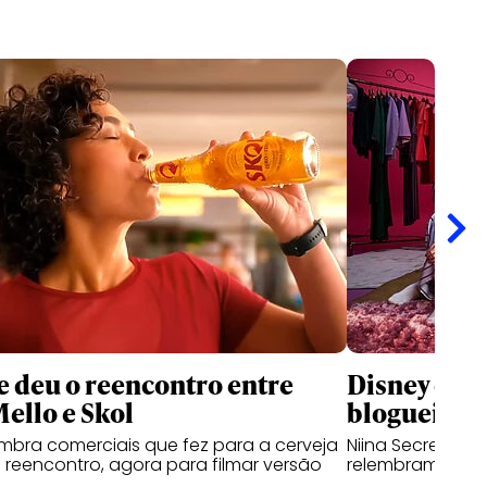
 deu o reencontro entre
Disney que
Mello e Skol
blogueiras 
lembra comerciais que fez para a cerveja
Niina Secrets, Ka
reencontro, agora para filmar versão
relembram traje
l