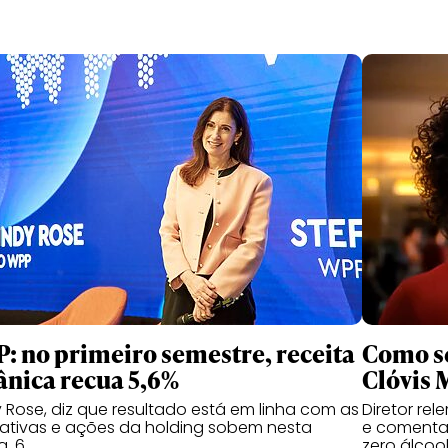
: no primeiro semestre, receita
Como se
ânica recua 5,6%
Clóvis 
 Rose, diz que resultado está em linha com as
Diretor re
ativas e ações da holding sobem nesta
e comenta 
a, 6
zero álcoo