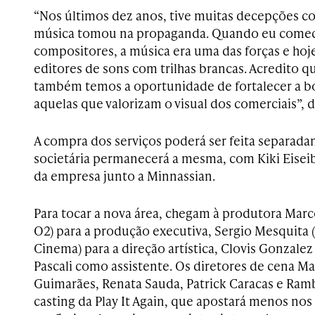
“Nos últimos dez anos, tive muitas decepções c
música tomou na propaganda. Quando eu comece
compositores, a música era uma das forças e hoj
editores de sons com trilhas brancas. Acredito q
também temos a oportunidade de fortalecer a b
aquelas que valorizam o visual dos comerciais”, 
A compra dos serviços poderá ser feita separada
societária permanecerá a mesma, com Kiki Eiseib
da empresa junto a Minnassian.
Para tocar a nova área, chegam à produtora Marc
O2) para a produção executiva, Sergio Mesquita
Cinema) para a direção artística, Clovis Gonzale
Pascali como assistente. Os diretores de cena M
Guimarães, Renata Sauda, Patrick Caracas e Ra
casting da Play It Again, que apostará menos nos