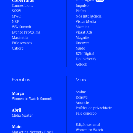
Coberturas
Cannes Lions
Impulso
SXSW
PicPay
MWC
Nós Inteligência
NRF
Vistar Media
WW Summit
Machina
Evento ProXXIma
Viasat Ads
Maximídia
Magnite
Effie Awards
Uncover
Caboré
Mude
RZK Digital
DoubleVerify
Adlook
Eventos
Mais
Assine
Março
Renove
Women to Watch Summit
Anuncie
Política de privacidade
Abril
Fale conosco
Mídia Master
Edição semanal
Maio
Women to Watch
Marketing Network Brasil