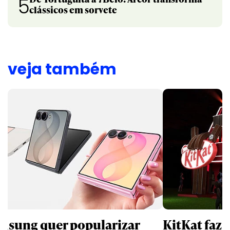
5
clássicos em sorvete
veja também
msung quer popularizar
KitKat faz 