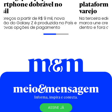
artphone dobrável no
plataforma
asil
varejo
preços a partir de R$ 9 mil, nova
Na terceira edi
ação do Galaxy Z é produzida no País e
marca une creato
 novas opções de pagamento
dentro e fora do 
Informa, inspira e conecta.
ASSINE JÁ