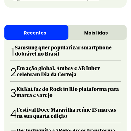
Recentes
Mais lidas
Samsung quer popularizar smartphone
1
dobrável no Brasil
Em ação global, Ambev e AB Inbev
2
celebram Dia da Cerveja
KitKat faz do Rock in Rio plataforma para
3
marca e varejo
Festival Doce Maravilha reúne 13 marcas
4
na sua quarta edição
De Tortuguita a 7Belo: Arcor transforma