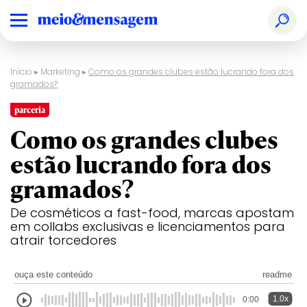
Início
▸
Marketing
▸
Como os grandes clubes estão lucrando fora dos
gramados?
parceria
Como os grandes clubes
estão lucrando fora dos
gramados?
De cosméticos a fast-food, marcas apostam
em collabs exclusivas e licenciamentos para
atrair torcedores
ouça este conteúdo
readme
1.0x
0:00