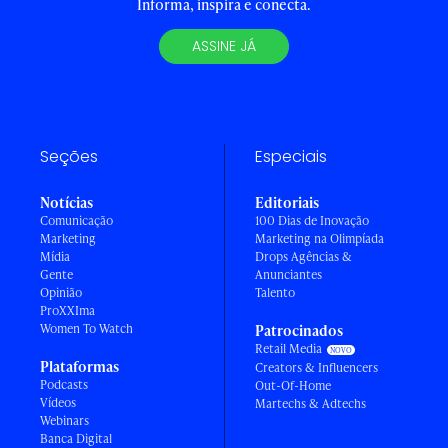
Informa, inspira e conecta.
ASSINE JÁ
Seções
Especiais
Notícias
Editoriais
Comunicação
100 Dias de Inovação
Marketing
Marketing na Olimpíada
Mídia
Drops Agências &
Gente
Anunciantes
Opinião
Talento
ProXXIma
Women To Watch
Patrocinados
Retail Media
Plataformas
Creators & Influencers
Podcasts
Out-Of-Home
Vídeos
Martechs & Adtechs
Webinars
Banca Digital