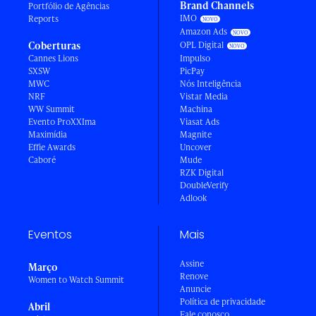
Brand Channels
Portfólio de Agências
IMO
Reports
Amazon Ads
Coberturas
OPL Digital
Cannes Lions
Impulso
SXSW
PicPay
MWC
Nós Inteligência
NRF
Vistar Media
WW Summit
Machina
Evento ProXXIma
Viasat Ads
Maximídia
Magnite
Effie Awards
Uncover
Caboré
Mude
RZK Digital
DoubleVerify
Adlook
Eventos
Mais
Assine
Março
Renove
Women to Watch Summit
Anuncie
Política de privacidade
Abril
Fale conosco