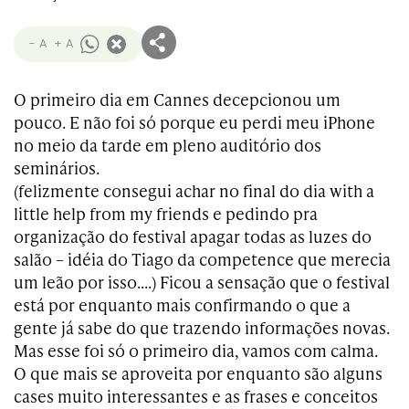
Transformation
Goals
Creative
Creative Brand
Entertainment
Entertainment
Media
Innovation
Titanium
- A
+ A
Commerce
for Music
Creative
Entertainment
Luxury
Creative Data
Business
Entertainment
for Gaming
Outdoor
O primeiro dia em Cannes decepcionou um
Transformation
for Sport
pouco. E não foi só porque eu perdi meu iPhone
Creative
Creative
Film
Entertainment
Pharma
Media
no meio da tarde em pleno auditório dos
Effectiveness
Commerce
for Music
seminários.
Creative
Creative Data
Film Craft
Entertainment
PR
Outdoor
(felizmente consegui achar no final do dia with a
Strategy
for Sport
little help from my friends e pedindo pra
organização do festival apagar todas as luzes do
salão – idéia do Tiago da competence que merecia
um leão por isso….) Ficou a sensação que o festival
está por enquanto mais confirmando o que a
gente já sabe do que trazendo informações novas.
Mas esse foi só o primeiro dia, vamos com calma.
O que mais se aproveita por enquanto são alguns
cases muito interessantes e as frases e conceitos