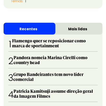
Temas
Recentes
Mais lidas
Flamengo quer se reposicionar como
1
marca de sportainment
Pandora nomeia Marina Cirelli como
2
country head
Grupo Bandeirantes tem novo líder
3
comercial
Patricia Kamitsuji assume direção geral
4
da Imagem Filmes