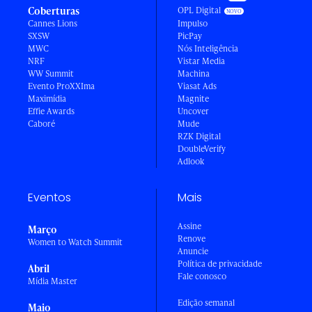
Coberturas
OPL Digital
Cannes Lions
Impulso
SXSW
PicPay
MWC
Nós Inteligência
NRF
Vistar Media
WW Summit
Machina
Evento ProXXIma
Viasat Ads
Maximídia
Magnite
Effie Awards
Uncover
Caboré
Mude
RZK Digital
DoubleVerify
Adlook
Eventos
Mais
Assine
Março
Renove
Women to Watch Summit
Anuncie
Política de privacidade
Abril
Fale conosco
Mídia Master
Edição semanal
Maio