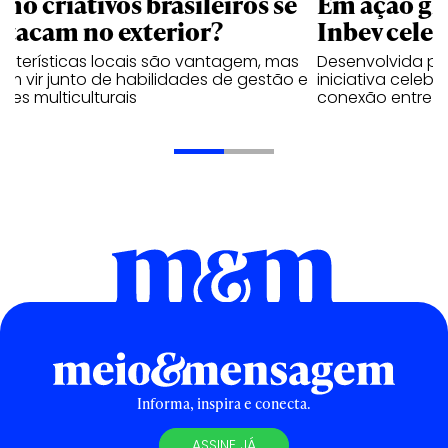
mo criativos brasileiros se
Em ação gl
stacam no exterior?
Inbev celeb
acterísticas locais são vantagem, mas
Desenvolvida p
m vir junto de habilidades de gestão e
iniciativa celeb
pes multiculturais
conexão entre a
Informa, inspira e conecta.
ASSINE JÁ