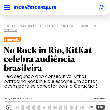
Início
▸
Comunicação
▸
No Rock in Rio, KitKat celebra audiência
brasileira
campanha
No Rock in Rio, KitKat
celebra audiência
brasileira
Pelo segundo ano consecutivo, KitKat
patrocína Rock in Rio e escolhe um cantor
jovem para se conectar com a Geração Z
ouça este conteúdo
readme
1.0x
0:00