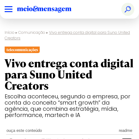
Início
▸
Comunicação
▸
Vivo entrega conta digital para Suno United
Creators
telecomunicações
Vivo entrega conta digital
para Suno United
Creators
Escolha aconteceu, segundo a empresa, por
conta do conceito “smart growth” da
agência, que combina estratégia, mídia,
performance, martech e IA
ouça este conteúdo
readme