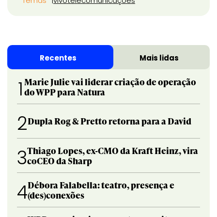
Temas
vivo
telecomunicações
Recentes
Mais lidas
Marie Julie vai liderar criação de operação
1
do WPP para Natura
2
Dupla Rog & Pretto retorna para a David
Thiago Lopes, ex-CMO da Kraft Heinz, vira
3
coCEO da Sharp
Débora Falabella: teatro, presença e
4
(des)conexões