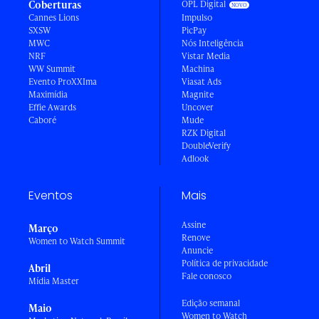
Coberturas
OPL Digital
Cannes Lions
Impulso
SXSW
PicPay
MWC
Nós Inteligência
NRF
Vistar Media
WW Summit
Machina
Evento ProXXIma
Viasat Ads
Maximídia
Magnite
Effie Awards
Uncover
Caboré
Mude
RZK Digital
DoubleVerify
Adlook
Eventos
Mais
Assine
Março
Renove
Women to Watch Summit
Anuncie
Política de privacidade
Abril
Fale conosco
Mídia Master
Edição semanal
Maio
Women to Watch