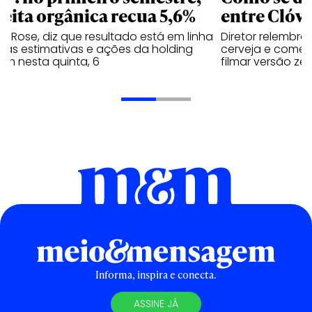
ceita orgânica recua 5,6%
entre Clóvi
y Rose, diz que resultado está em linha
Diretor relembra
 as estimativas e ações da holding
cerveja e comen
em nesta quinta, 6
filmar versão zer
Informa, inspira e conecta.
ASSINE JÁ