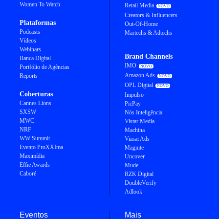
Women To Watch
Retail Media
Creators & Influencers
Plataformas
Out-Of-Home
Podcasts
Martechs & Adtechs
Vídeos
Webinars
Brand Channels
Banca Digital
IMO
Portfólio de Agências
Amazon Ads
Reports
OPL Digital
Coberturas
Impulso
Cannes Lions
PicPay
SXSW
Nós Inteligência
MWC
Vistar Media
NRF
Machina
WW Summit
Viasat Ads
Evento ProXXIma
Magnite
Maximídia
Uncover
Effie Awards
Mude
Caboré
RZK Digital
DoubleVerify
Adlook
Eventos
Mais