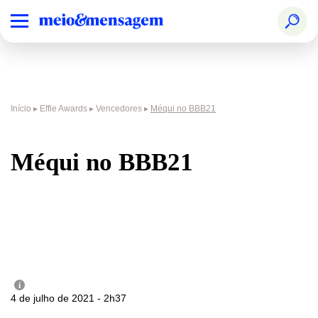
Início
▸
Effie Awards
▸
Vencedores
▸
Méqui no BBB21
Méqui no BBB21
i
4 de julho de 2021 - 2h37