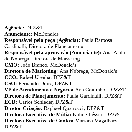
Agência:
DPZ&T
Anunciante:
McDonalds
Responsável pela peça (Agência):
Paula Barbosa
Gardinalli, Diretora de Planejamento
Responsável pela aprovação (Anunciante):
Ana Paula
de Nóbrega, Diretora de Marketing
CMO:
João Branco, McDonald’s
Diretora de Marketing:
Ana Nóbrega, McDonald’s
CCO:
Rafael Urenha, DPZ&T
CSO:
Fernando Diniz, DPZ&T
VP de Atendimento e Negócio:
Ana Coutinho, DPZ&T
Diretora de Planejamento:
Paula Gardinalli, DPZ&T
ECD:
Carlos Schleder, DPZ&T
Diretor Criação:
Raphael Quatrocci, DPZ&T
Diretora Executiva de Mídia:
Kaline Léssio, DPZ&T
Diretora Executiva de Contas:
Mariana Magalhães,
DPZ&T