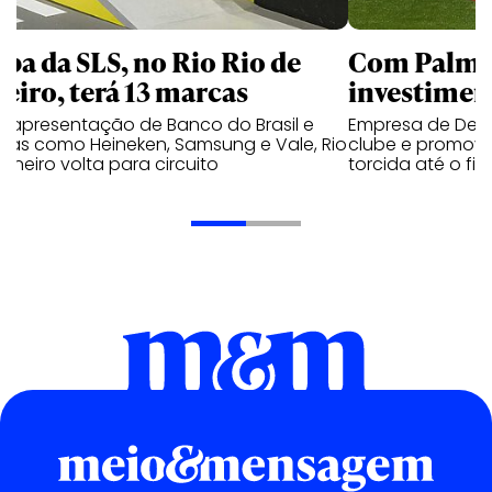
apa da SLS, no Rio Rio de
Com Palmei
neiro, terá 13 marcas
investimen
 apresentação de Banco do Brasil e
Empresa de Deli
cas como Heineken, Samsung e Vale, Rio
clube e promove
aneiro volta para circuito
torcida até o fi