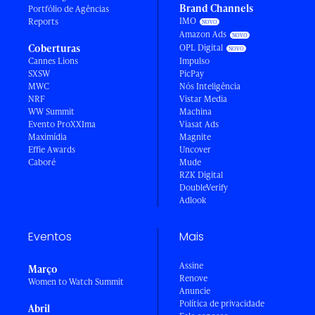
Brand Channels
Portfólio de Agências
IMO
Reports
Amazon Ads
Coberturas
OPL Digital
Cannes Lions
Impulso
SXSW
PicPay
MWC
Nós Inteligência
NRF
Vistar Media
WW Summit
Machina
Evento ProXXIma
Viasat Ads
Maximídia
Magnite
Effie Awards
Uncover
Caboré
Mude
RZK Digital
DoubleVerify
Adlook
Eventos
Mais
Assine
Março
Renove
Women to Watch Summit
Anuncie
Política de privacidade
Abril