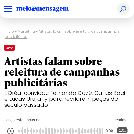
Início
▸
Marketing
▸
Artistas falam sobre releitura de campanhas
publicitárias
arte
Artistas falam sobre
releitura de campanhas
publicitárias
L'Oréal convidou Fernando Cazé, Carlos Bobi
e Lucas Ururahy para recriarem peças do
século passado
ouça este conteúdo
readme
1.0x
0:00