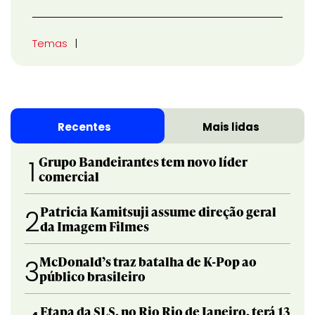
Temas
Recentes
Mais lidas
Grupo Bandeirantes tem novo líder
1
comercial
Patricia Kamitsuji assume direção geral
2
da Imagem Filmes
McDonald’s traz batalha de K-Pop ao
3
público brasileiro
Etapa da SLS, no Rio Rio de Janeiro, terá 13