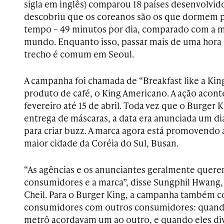
sigla em inglês) comparou 18 países desenvolvid
descobriu que os coreanos são os que dormem 
tempo – 49 minutos por dia, comparado com a m
mundo. Enquanto isso, passar mais de uma hora 
trecho é comum em Seoul.
A campanha foi chamada de “Breakfast like a K
produto de café, o King Americano. A ação acont
fevereiro até 15 de abril. Toda vez que o Burger
entrega de máscaras, a data era anunciada um dia
para criar buzz. A marca agora está promovendo
maior cidade da Coréia do Sul, Busan.
“As agências e os anunciantes geralmente querem
consumidores e a marca”, disse Sungphil Hwang, 
Cheil. Para o Burger King, a campanha também c
consumidores com outros consumidores: quando
metrô acordavam um ao outro, e quando eles di