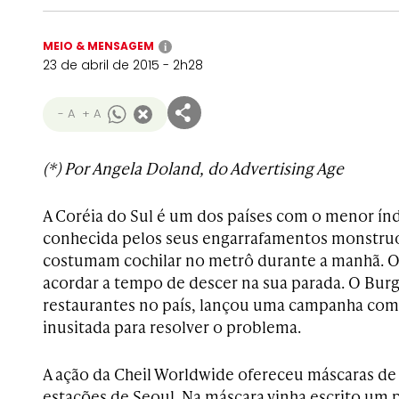
MEIO & MENSAGEM
i
23 de abril de 2015 - 2h28
- A
+ A
(*) Por Angela Doland, do Advertising Age
A Coréia do Sul é um dos países com o menor índ
conhecida pelos seus engarrafamentos monstruo
costumam cochilar no metrô durante a manhã. 
acordar a tempo de descer na sua parada. O Bur
restaurantes no país, lançou uma campanha com
inusitada para resolver o problema.
A ação da Cheil Worldwide ofereceu máscaras de
estações de Seoul. Na máscara vinha escrito um 