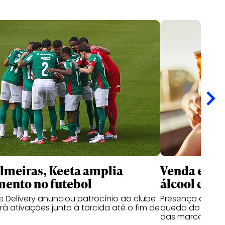
meiras, Keeta amplia
Venda e co
mento no futebol
álcool cres
 Delivery anunciou patrocínio ao clube
Presença de beb
á ativações junto à torcida até o fim de
queda do segmen
das marcas