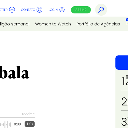
ETTER
CONTATO
LOGIN
ASSINE
I
dição semanal
Women to Watch
Portfólio de Agências
bala
1
2
readme
3
1.0x
0:00