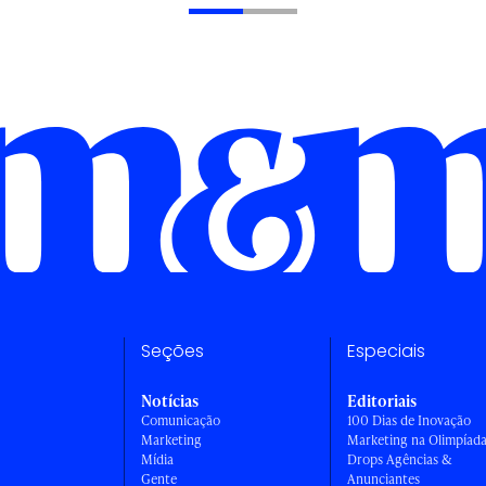
Seções
Especiais
Notícias
Editoriais
Comunicação
100 Dias de Inovação
Marketing
Marketing na Olimpíad
Mídia
Drops Agências &
Gente
Anunciantes