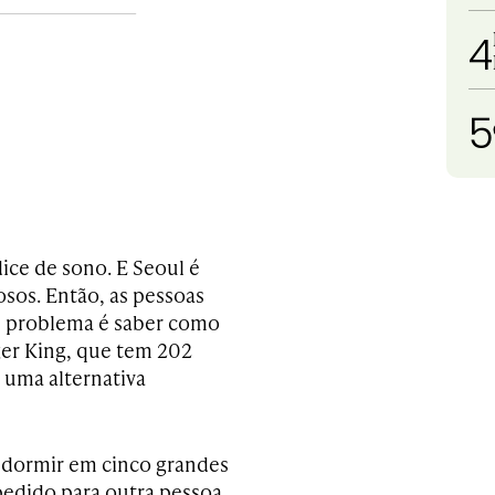
4
5
ice de sono. E Seoul é
sos. Então, as pessoas
O problema é saber como
ger King, que tem 202
 uma alternativa
 dormir em cinco grandes
pedido para outra pessoa