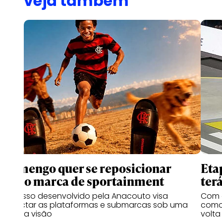
veja também
Flamengo quer se reposicionar
Eta
como marca de sportainment
ter
Processo desenvolvido pela Anacouto visa
Com 
conectar as plataformas e submarcas sob uma
como 
mesma visão
volta