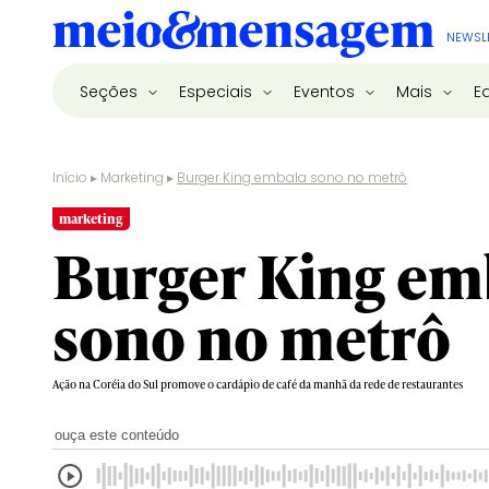
NEWSL
Seções
Especiais
Eventos
Mais
E
Início
▸
Marketing
▸
Burger King embala sono no metrô
marketing
Burger King em
sono no metrô
Ação na Coréia do Sul promove o cardápio de café da manhã da rede de restaurantes
ouça este conteúdo