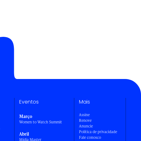
Eventos
Mais
Assine
Março
Renove
Women to Watch Summit
Anuncie
a
Política de privacidade
Abril
Fale conosco
Mídia Master