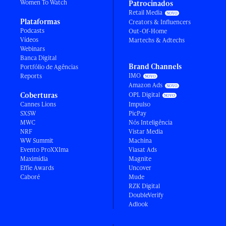
Women To Watch
Patrocinados
Retail Media
Plataformas
Creators & Influencers
Podcasts
Out-Of-Home
Vídeos
Martechs & Adtechs
Webinars
Banca Digital
Brand Channels
Portfólio de Agências
IMO
Reports
Amazon Ads
Coberturas
OPL Digital
Cannes Lions
Impulso
SXSW
PicPay
MWC
Nós Inteligência
NRF
Vistar Media
WW Summit
Machina
Evento ProXXIma
Viasat Ads
Maximídia
Magnite
Effie Awards
Uncover
Caboré
Mude
RZK Digital
DoubleVerify
Adlook