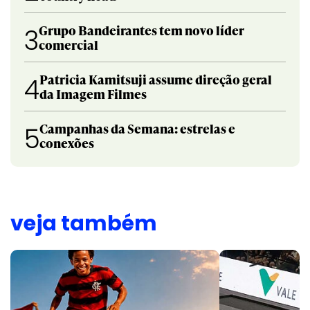
Grupo Bandeirantes tem novo líder
3
comercial
Patricia Kamitsuji assume direção geral
4
da Imagem Filmes
Campanhas da Semana: estrelas e
5
conexões
veja também