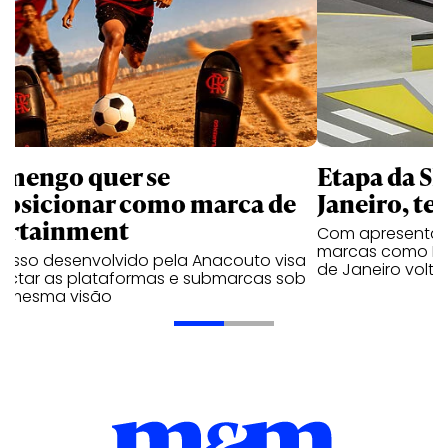
amengo quer se
Etapa da SL
posicionar como marca de
Janeiro, te
ortainment
Com apresentaçã
marcas como Hei
cesso desenvolvido pela Anacouto visa
de Janeiro volta
ectar as plataformas e submarcas sob
 mesma visão