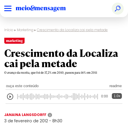
Início
▸
Marketing
▸
Crescimento da Localiza cai pela metade
marketing
Crescimento da Localiza
cai pela metade
O avanço da receita, que foi de 37,2% em 2010, passou para 16% em 2011
ouça este conteúdo
readme
1.0x
0:00
JANAINA LANGSDORFF
i
3 de fevereiro de 2012 - 8h30