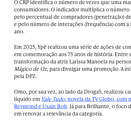
O CRP identifica o número de vezes que uma mar
consumidores. O indicador multiplica o número 
pelo percentual de compradores (penetração) 
e pelo número de interações (frequência) com a
ano.
Em 2025, Ypê realizou uma série de ações de c
em comemoração aos 75 anos de história. Entre e
transformação da atriz Larissa Manoela na per
Mágico de Oz
, para divulgar uma promoção. A ini
pela DPZ.
Omo, por sua vez, ao lado da Droga5, realizou 
líquido em
Vale Tudo
, novela da TV Globo, com
Reymond e Usain Bolt
. Já para Brilhante, o foc
em renovar a relevância da categoria.