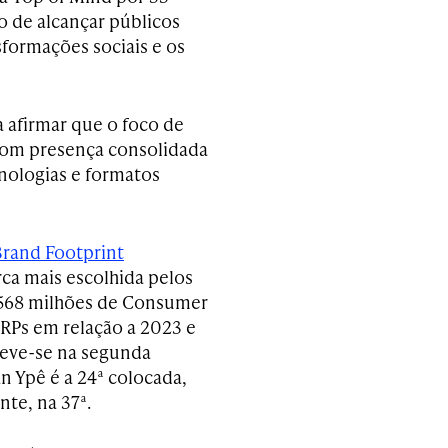
o de alcançar públicos
formações sociais e os
afirmar que o foco de
 com presença consolidada
cnologias e formatos
Brand Footprint
rca mais escolhida pelos
, 568 milhões de Consumer
CRPs em relação a 2023 e
teve-se na segunda
n Ypê é a 24ª colocada,
te, na 37ª.