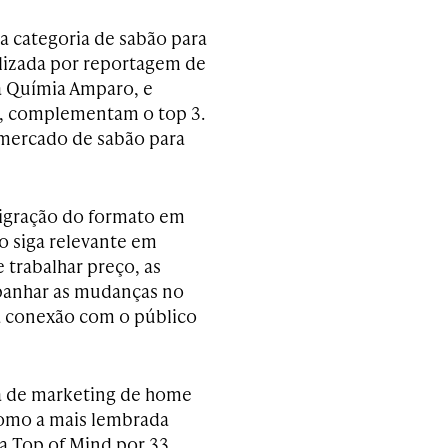
a categoria de sabão para
lizada por reportagem de
a Químia Amparo, e
e, complementam o top 3.
 mercado de sabão para
igração do formato em
o siga relevante em
trabalhar preço, as
panhar as mudanças no
a conexão com o público
ra de marketing de home
como a mais lembrada
ha Top of Mind por 33