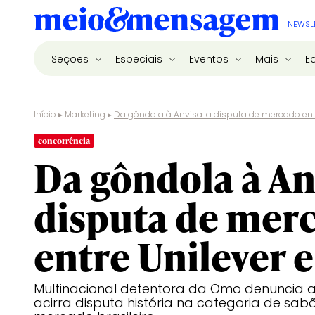
NEWSL
Seções
Especiais
Eventos
Mais
E
Início
▸
Marketing
▸
Da gôndola à Anvisa: a disputa de mercado entr
concorrência
Da gôndola à An
disputa de mer
entre Unilever e
Multinacional detentora da Omo denuncia a
acirra disputa história na categoria de sa