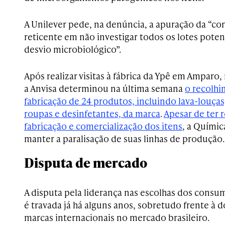
A Unilever pede, na denúncia, a apuração da “co
reticente em não investigar todos os lotes pote
desvio microbiológico”.
Após realizar visitas à fábrica da Ypê em Amparo,
a Anvisa determinou na última semana
o recolhi
fabricação de 24 produtos, incluindo lava-louças
roupas e desinfetantes, da marca
.
Apesar de ter 
fabricação e comercialização dos itens
, a Quími
manter a paralisação de suas linhas de produção.
Disputa de mercado
A disputa pela liderança nas escolhas dos cons
é travada já há alguns anos, sobretudo frente à 
marcas internacionais no mercado brasileiro.