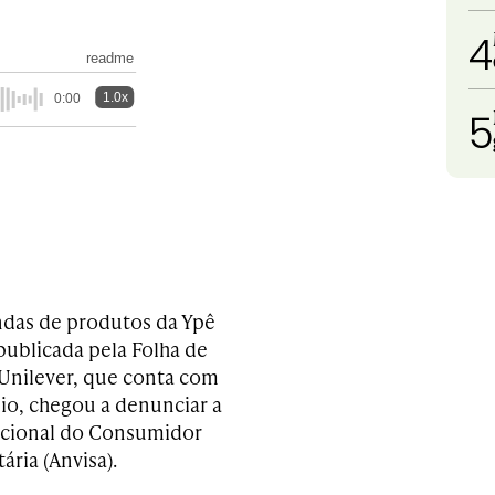
4
readme
1.0x
0:00
5
das de produtos da Ypê
ublicada pela Folha de
a Unilever, que conta com
io, chegou a denunciar a
Nacional do Consumidor
ária (Anvisa).