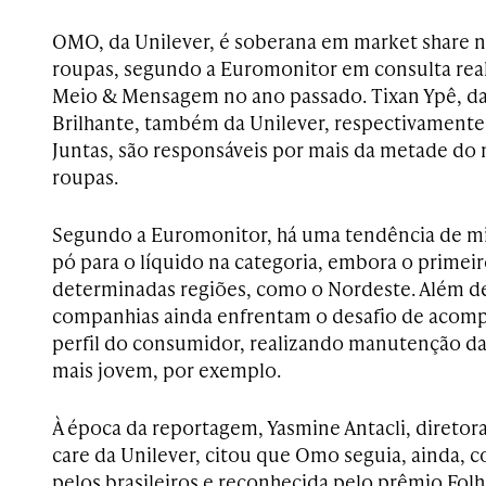
OMO, da Unilever, é soberana em market share n
roupas, segundo a Euromonitor em consulta rea
Meio & Mensagem no ano passado. Tixan Ypê, d
Brilhante, também da Unilever, respectivament
Juntas, são responsáveis por mais da metade do
roupas.
Segundo a Euromonitor, há uma tendência de m
pó para o líquido na categoria, embora o primeir
determinadas regiões, como o Nordeste. Além de 
companhias ainda enfrentam o desafio de acom
perfil do consumidor, realizando manutenção d
mais jovem, por exemplo.
À época da reportagem, Yasmine Antacli, direto
care da Unilever, citou que Omo seguia, ainda, 
pelos brasileiros e reconhecida pelo prêmio Fol