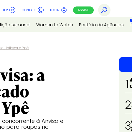
ETTER
CONTATO
LOGIN
ASSINE
I
dição semanal
Women to Watch
Portfólio de Agências
e Unilever e Ypê
visa: a
1
cado
 Ypê
2
 concorrente à Anvisa e
3
bão para roupas no