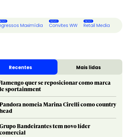
ngressos Maximídia
Convites WW
Retail Media
Recentes
Mais lidas
Flamengo quer se reposicionar como marca
de sportainment
Pandora nomeia Marina Cirelli como country
head
Grupo Bandeirantes tem novo líder
comercial