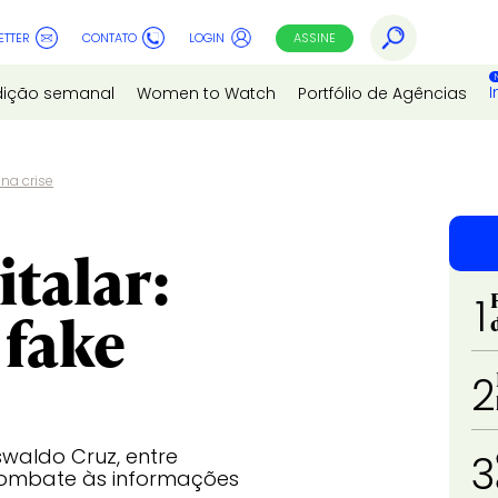
ETTER
CONTATO
LOGIN
ASSINE
I
dição semanal
Women to Watch
Portfólio de Agências
 na crise
talar:
1
 fake
2
Oswaldo Cruz, entre
3
 combate às informações