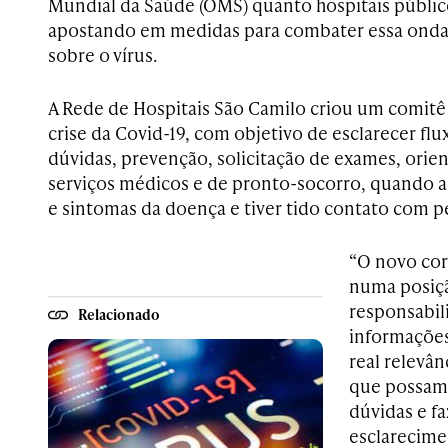
Mundial da Saúde (OMS) quanto hospitais público
apostando em medidas para combater essa onda 
sobre o vírus.
A Rede de Hospitais São Camilo criou um comitê
crise da Covid-19, com objetivo de esclarecer fl
dúvidas, prevenção, solicitação de exames, orie
serviços médicos e de pronto-socorro, quando a 
e sintomas da doença e tiver tido contato com p
“O novo cor
numa posiç
responsabil
Relacionado
informações 
real relevân
que possamo
dúvidas e f
esclarecime