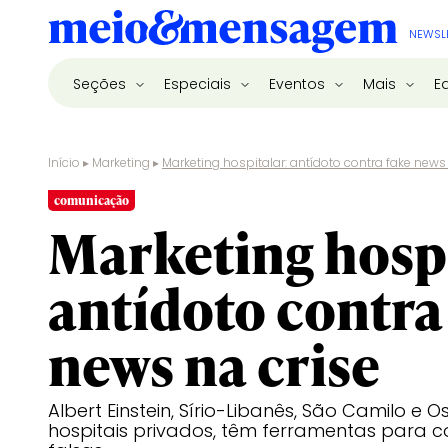
NEWSL
Seções
Especiais
Eventos
Mais
E
Início
▸
Marketing
▸
Marketing hospitalar: antídoto contra fake news
comunicação
Marketing hospi
antídoto contra
news na crise
Albert Einstein, Sírio-Libanês, São Camilo e 
hospitais privados, têm ferramentas para