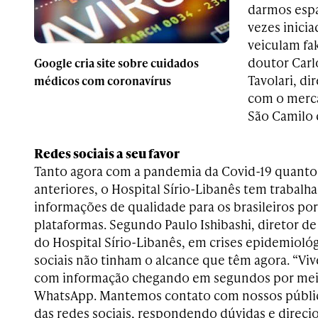
darmos espa
vezes inici
veiculam fa
doutor Carl
Google cria site sobre cuidados
Tavolari, d
médicos com coronavírus
com o merca
São Camilo 
Redes sociais a seu favor
Tanto agora com a pandemia da Covid-19 quant
anteriores, o Hospital Sírio-Libanês tem trabalha
informações de qualidade para os brasileiros po
plataformas. Segundo Paulo Ishibashi, diretor d
do Hospital Sírio-Libanês, em crises epidemiológ
sociais não tinham o alcance que têm agora. “
com informação chegando em segundos por meio
WhatsApp. Mantemos contato com nossos públic
das redes sociais, respondendo dúvidas e direc