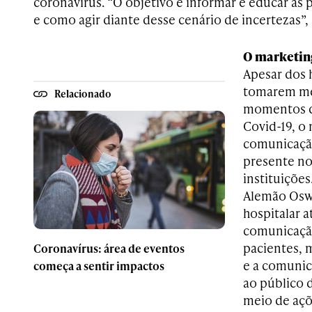
coronavírus. “O objetivo é informar e educar as 
e como agir diante desse cenário de incertezas”, 
O marketin
Apesar dos h
tomarem med
Relacionado
momentos d
Covid-19, o 
comunicação
presente no 
instituições
Alemão Osw
hospitalar a
comunicação
pacientes, 
Coronavírus: área de eventos
e a comunic
começa a sentir impactos
ao público d
meio de açõ