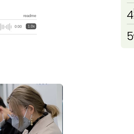
4
readme
1.0x
0:00
5