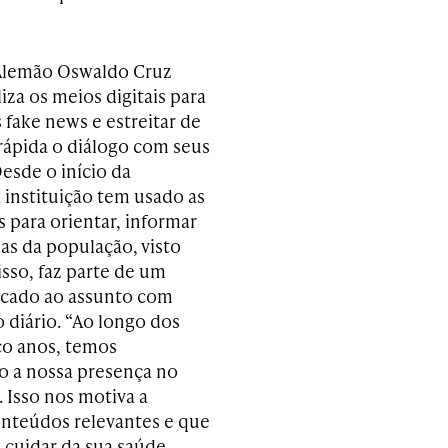
 Alemão Oswaldo Cruz
za os meios digitais para
 fake news e estreitar de
rápida o diálogo com seus
esde o início da
 instituição tem usado as
s para orientar, informar
das da população, visto
isso, faz parte de um
icado ao assunto com
 diário. “Ao longo dos
co anos, temos
do a nossa presença no
. Isso nos motiva a
onteúdos relevantes e que
 cuidar da sua saúde