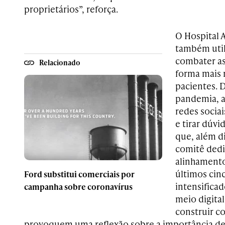
proprietários”, reforça.
O Hospital
também utili
combater as
Relacionado
forma mais 
pacientes. D
pandemia, a
redes sociai
e tirar dúvi
que, além d
comitê ded
alinhamento
últimos cin
Ford substitui comerciais por
intensifica
campanha sobre coronavírus
meio digital
construir c
provoquem uma reflexão sobre a importância de