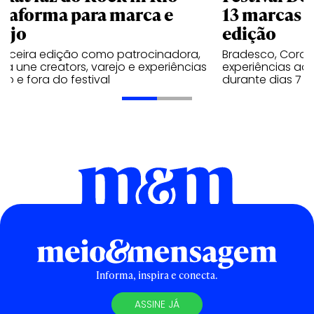
ataforma para marca e
13 marcas n
rejo
edição
terceira edição como patrocinadora,
Bradesco, Coron
a une creators, varejo e experiências
experiências ao 
ro e fora do festival
durante dias 7 e
Informa, inspira e conecta.
ASSINE JÁ