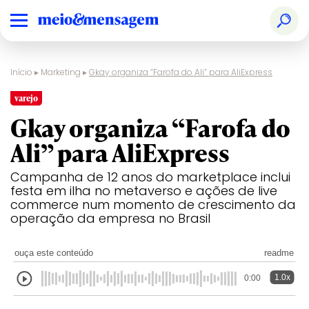
Início
▸
Marketing
▸
Gkay organiza “Farofa do Ali” para AliExpress
varejo
Gkay organiza “Farofa do
Ali” para AliExpress
Campanha de 12 anos do marketplace inclui
festa em ilha no metaverso e ações de live
commerce num momento de crescimento da
operação da empresa no Brasil
ouça este conteúdo
readme
1.0x
0:00