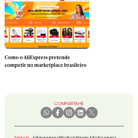
Como o AliExpress pretende
competir no marketplace brasileiro
COMPARTILHE:
Temas
aliexpress
alibaba
almap bbdo
varejo