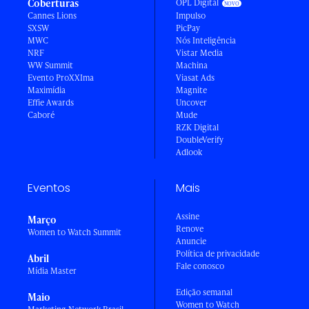
Coberturas
OPL Digital
Cannes Lions
Impulso
SXSW
PicPay
MWC
Nós Inteligência
NRF
Vistar Media
WW Summit
Machina
Evento ProXXIma
Viasat Ads
Maximídia
Magnite
Effie Awards
Uncover
Caboré
Mude
RZK Digital
DoubleVerify
Adlook
Eventos
Mais
Assine
Março
Renove
Women to Watch Summit
Anuncie
Política de privacidade
Abril
Fale conosco
Mídia Master
Edição semanal
Maio
Women to Watch