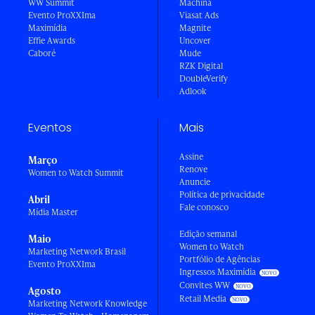
WW Summit
Machina
Evento ProXXIma
Viasat Ads
Maximídia
Magnite
Effie Awards
Uncover
Caboré
Mude
RZK Digital
DoubleVerify
Adlook
Eventos
Mais
Assine
Março
Renove
Women to Watch Summit
Anuncie
Política de privacidade
Abril
Fale conosco
Mídia Master
Edição semanal
Maio
Women to Watch
Marketing Network Brasil
Portfólio de Agências
Evento ProXXIma
Ingressos Maximídia
Convites WW
Agosto
Retail Media
Marketing Network Knowledge