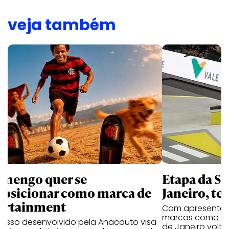
veja também
amengo quer se
Etapa da SL
posicionar como marca de
Janeiro, te
ortainment
Com apresentaçã
marcas como Hei
cesso desenvolvido pela Anacouto visa
de Janeiro volta