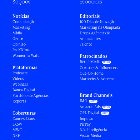
Seções
Especiais
Notícias
Editoriais
Comunicação
100 Dias de Inovação
Marketing
Marketing na Olimpíada
Mídia
Drops Agências &
Gente
Anunciantes
Opinião
Talento
ProXXIma
Women To Watch
Patrocinados
Retail Media
Plataformas
Creators & Influencers
Podcasts
Out-Of-Home
Vídeos
Martechs & Adtechs
Webinars
Banca Digital
Brand Channels
Portfólio de Agências
IMO
Reports
Amazon Ads
Coberturas
OPL Digital
Cannes Lions
Impulso
SXSW
PicPay
MWC
Nós Inteligência
NRF
Vistar Media