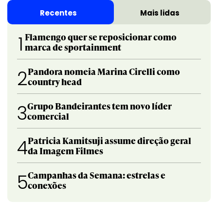
Recentes
Mais lidas
Flamengo quer se reposicionar como
1
marca de sportainment
Pandora nomeia Marina Cirelli como
2
country head
Grupo Bandeirantes tem novo líder
3
comercial
Patricia Kamitsuji assume direção geral
4
da Imagem Filmes
Campanhas da Semana: estrelas e
5
conexões