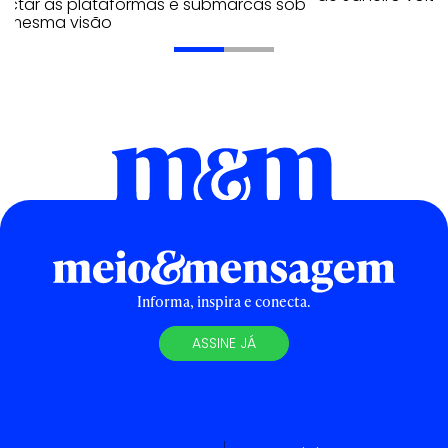
ectar as plataformas e submarcas sob
 mesma visão
Informa, inspira e conecta.
ASSINE JÁ