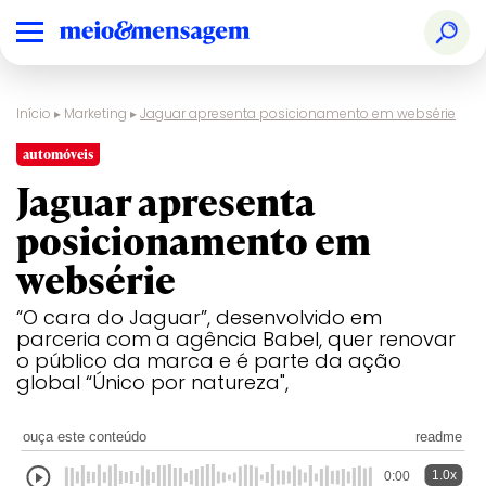
Início
▸
Marketing
▸
Jaguar apresenta posicionamento em websérie
automóveis
Jaguar apresenta
posicionamento em
websérie
“O cara do Jaguar”, desenvolvido em
parceria com a agência Babel, quer renovar
o público da marca e é parte da ação
global “Único por natureza",
ouça este conteúdo
readme
1.0x
0:00