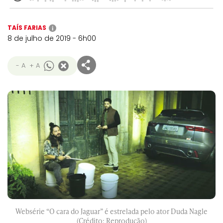
TAÍS FARIAS
i
8 de julho de 2019 - 6h00
- A
+ A
Websérie “O cara do Jaguar” é estrelada pelo ator Duda Nagle
(Crédito: Reprodução)