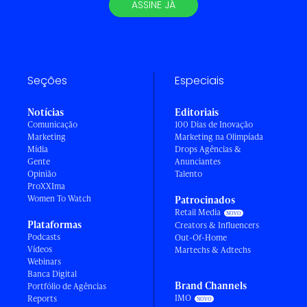
ASSINE JÁ
Seções
Especiais
Notícias
Editoriais
Comunicação
100 Dias de Inovação
Marketing
Marketing na Olimpíada
Mídia
Drops Agências &
Gente
Anunciantes
Opinião
Talento
ProXXIma
Women To Watch
Patrocinados
Retail Media
Plataformas
Creators & Influencers
Podcasts
Out-Of-Home
Vídeos
Martechs & Adtechs
Webinars
Banca Digital
Brand Channels
Portfólio de Agências
IMO
Reports