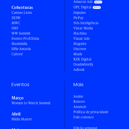
Amazon Ads
Coberturas
OPL Digital
Cannes Lions
Impulso
SXSW
PicPay
MWC
Nós Inteligência
NRF
Vistar Media
WW Summit
Machina
Evento ProXXIma
Viasat Ads
Maximídia
Magnite
Effie Awards
Uncover
Caboré
Mude
RZK Digital
DoubleVerify
Adlook
Eventos
Mais
Assine
Março
Renove
Women to Watch Summit
Anuncie
Política de privacidade
Abril
Fale conosco
Mídia Master
Edição semanal