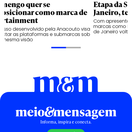
amengo quer se
Etapa da SL
posicionar como marca de
Janeiro, te
ortainment
Com apresentaçã
marcas como Hei
cesso desenvolvido pela Anacouto visa
de Janeiro volta
ectar as plataformas e submarcas sob
 mesma visão
Informa, inspira e conecta.