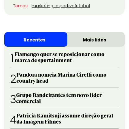
Temas
marketing esportivo
futebol
Recentes
Mais lidas
Flamengo quer se reposicionar como
1
marca de sportainment
Pandora nomeia Marina Cirelli como
2
country head
Grupo Bandeirantes tem novo líder
3
comercial
Patricia Kamitsuji assume direção geral
4
da Imagem Filmes