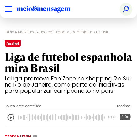
Início
▸
Marketing
▸
Liga de futebol espanhola mira Brasil
futebol
Liga de futebol espanhola
mira Brasil
LaLiga promove Fan Zone no shopping Rio Sul,
no Rio de Janeiro, como parte de iniciativas
para popularizar campeonato no país
ouça este conteúdo
readme
1.0x
0:00
TERESA LEVIN