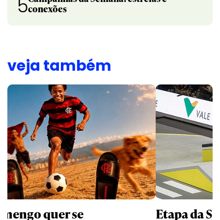
5
conexões
veja também
amengo quer se
Etapa da SL