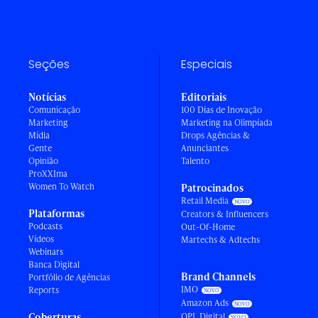
Seções
Especiais
Notícias
Editoriais
Comunicação
100 Dias de Inovação
Marketing
Marketing na Olimpíada
Mídia
Drops Agências &
Gente
Anunciantes
Opinião
Talento
ProXXIma
Women To Watch
Patrocinados
Retail Media
Plataformas
Creators & Influencers
Podcasts
Out-Of-Home
Vídeos
Martechs & Adtechs
Webinars
Banca Digital
Brand Channels
Portfólio de Agências
IMO
Reports
Amazon Ads
Coberturas
OPL Digital