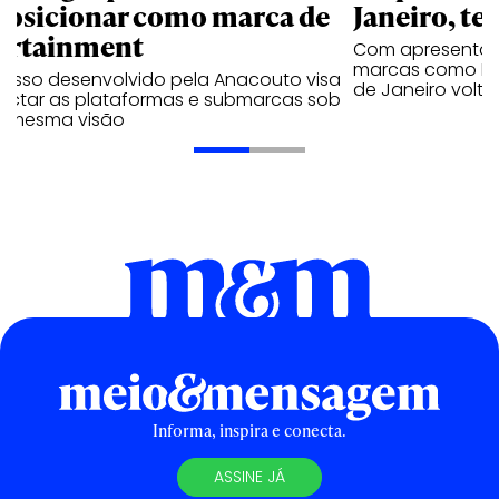
posicionar como marca de
Janeiro, te
ortainment
Com apresentaçã
marcas como Hei
cesso desenvolvido pela Anacouto visa
de Janeiro volta
ectar as plataformas e submarcas sob
 mesma visão
Informa, inspira e conecta.
ASSINE JÁ