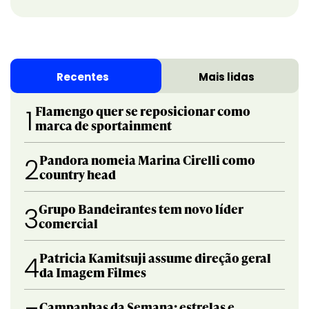
Recentes
Mais lidas
Flamengo quer se reposicionar como
1
marca de sportainment
Pandora nomeia Marina Cirelli como
2
country head
Grupo Bandeirantes tem novo líder
3
comercial
Patricia Kamitsuji assume direção geral
4
da Imagem Filmes
Campanhas da Semana: estrelas e