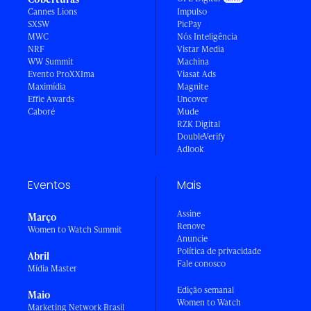
Cannes Lions
Impulso
SXSW
PicPay
MWC
Nós Inteligência
NRF
Vistar Media
WW Summit
Machina
Evento ProXXIma
Viasat Ads
Maximídia
Magnite
Effie Awards
Uncover
Caboré
Mude
RZK Digital
DoubleVerify
Adlook
Eventos
Mais
Assine
Março
Renove
Women to Watch Summit
Anuncie
Política de privacidade
Abril
Fale conosco
Mídia Master
Edição semanal
Maio
Women to Watch
Marketing Network Brasil