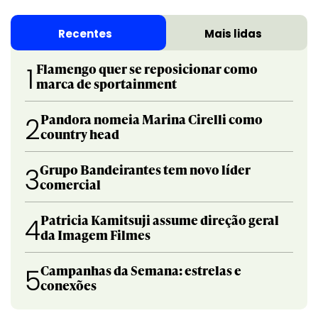
Recentes
Mais lidas
Flamengo quer se reposicionar como
1
marca de sportainment
Pandora nomeia Marina Cirelli como
2
country head
Grupo Bandeirantes tem novo líder
3
comercial
Patricia Kamitsuji assume direção geral
4
da Imagem Filmes
Campanhas da Semana: estrelas e
5
conexões