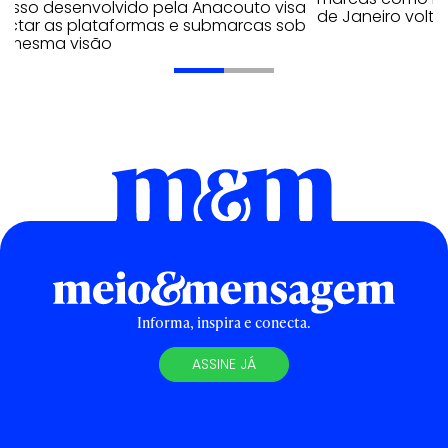
cesso desenvolvido pela Anacouto visa
de Janeiro volta
ectar as plataformas e submarcas sob
 mesma visão
Informa, inspira e conecta.
ASSINE JÁ