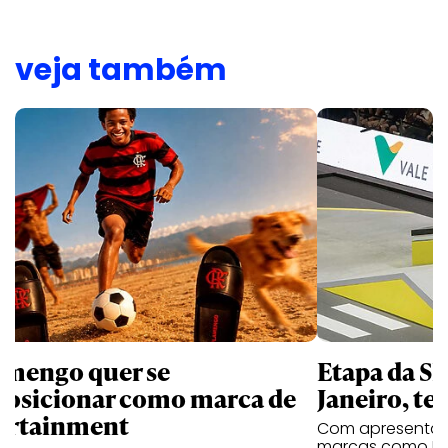
veja também
amengo quer se
Etapa da SL
posicionar como marca de
Janeiro, te
ortainment
Com apresentaçã
marcas como Hei