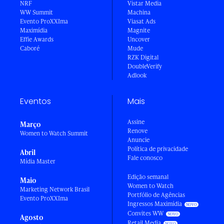
NRF
Vistar Media
WW Summit
Machina
Evento ProXXIma
Viasat Ads
Maximídia
Magnite
Effie Awards
Uncover
Caboré
Mude
RZK Digital
DoubleVerify
Adlook
Eventos
Mais
Assine
Março
Renove
Women to Watch Summit
Anuncie
Política de privacidade
Abril
Fale conosco
Mídia Master
Edição semanal
Maio
Women to Watch
Marketing Network Brasil
Portfólio de Agências
Evento ProXXIma
Ingressos Maximídia
Convites WW
Agosto
Retail Media