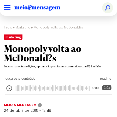
Início
▸
Marketing
▸
Monopoly volta ao McDonald?s
marketing
Monopoly volta ao
McDonald?s
Sucesso nas outras edições, a promoção premiará um consumidor com R$ 1 milhão
ouça este conteúdo
readme
1.0x
0:00
MEIO & MENSAGEM
i
24 de abril de 2015 - 12h19