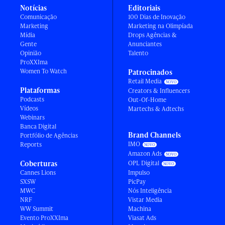
Notícias
Editoriais
Comunicação
100 Dias de Inovação
Marketing
Marketing na Olimpíada
Mídia
Drops Agências &
Gente
Anunciantes
Opinião
Talento
ProXXIma
Women To Watch
Patrocinados
Retail Media
Plataformas
Creators & Influencers
Podcasts
Out-Of-Home
Vídeos
Martechs & Adtechs
Webinars
Banca Digital
Brand Channels
Portfólio de Agências
IMO
Reports
Amazon Ads
Coberturas
OPL Digital
Cannes Lions
Impulso
SXSW
PicPay
MWC
Nós Inteligência
NRF
Vistar Media
WW Summit
Machina
Evento ProXXIma
Viasat Ads