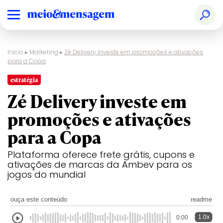
Início
▸
Marketing
▸
Zé Delivery investe em promoções e ativações
para a Copa
estratégia
Zé Delivery investe em
promoções e ativações
para a Copa
Plataforma oferece frete grátis, cupons e
ativações de marcas da Ambev para os
jogos do mundial
ouça este conteúdo
readme
1.0x
0:00