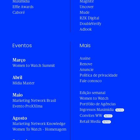
Maximídia
Magnite
Effie Awards
Uncover
Caboré
Mude
RZK Digital
DoubleVerify
Adlook
Eventos
Mais
Assine
Março
Renove
Women to Watch Summit
Anuncie
Política de privacidade
Abril
Fale conosco
Mídia Master
Edição semanal
Maio
Women to Watch
Marketing Network Brasil
Portfólio de Agências
Evento ProXXIma
Ingressos Maximídia
Convites WW
Agosto
Retail Media
Marketing Network Knowledge
Women To Watch - Homenagem