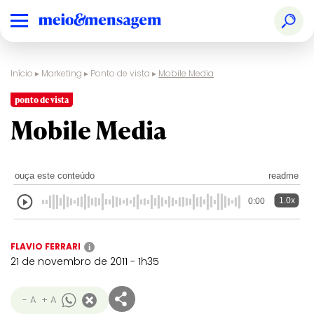
Início
▸
Marketing
▸
Ponto de vista
▸
Mobile Media
ponto de vista
Mobile Media
ouça este conteúdo
readme
1.0x
0:00
FLAVIO FERRARI
i
21 de novembro de 2011 - 1h35
- A
+ A