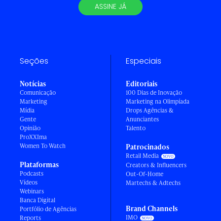
ASSINE JÁ
Seções
Especiais
Notícias
Editoriais
Comunicação
100 Dias de Inovação
Marketing
Marketing na Olimpíada
Mídia
Drops Agências &
Gente
Anunciantes
Opinião
Talento
ProXXIma
Women To Watch
Patrocinados
Retail Media
Plataformas
Creators & Influencers
Podcasts
Out-Of-Home
Vídeos
Martechs & Adtechs
Webinars
Banca Digital
Brand Channels
Portfólio de Agências
IMO
Reports