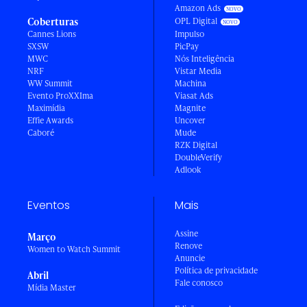
Amazon Ads
Coberturas
OPL Digital
Cannes Lions
Impulso
SXSW
PicPay
MWC
Nós Inteligência
NRF
Vistar Media
WW Summit
Machina
Evento ProXXIma
Viasat Ads
Maximídia
Magnite
Effie Awards
Uncover
Caboré
Mude
RZK Digital
DoubleVerify
Adlook
Eventos
Mais
Assine
Março
Renove
Women to Watch Summit
Anuncie
Política de privacidade
Abril
Fale conosco
Mídia Master