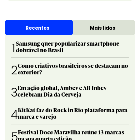
Recentes
Mais lidas
Samsung quer popularizar smartphone
1
dobrável no Brasil
Como criativos brasileiros se destacam no
2
exterior?
Em ação global, Ambev e AB Inbev
3
celebram Dia da Cerveja
KitKat faz do Rock in Rio plataforma para
4
marca e varejo
Festival Doce Maravilha reúne 13 marcas
5
na sua quarta edição