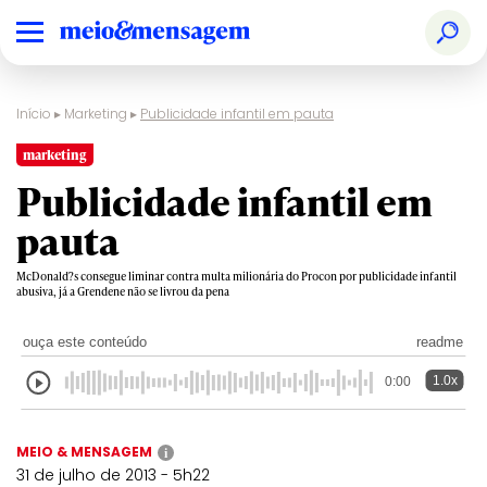
Início
▸
Marketing
▸
Publicidade infantil em pauta
marketing
Publicidade infantil em
pauta
McDonald?s consegue liminar contra multa milionária do Procon por publicidade infantil
abusiva, já a Grendene não se livrou da pena
ouça este conteúdo
readme
1.0x
0:00
MEIO & MENSAGEM
i
31 de julho de 2013 - 5h22