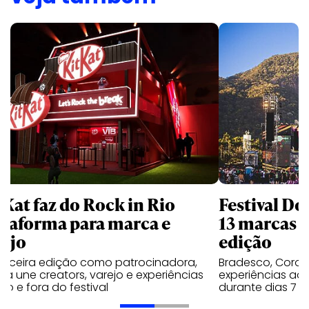
tKat faz do Rock in Rio
Festival Do
ataforma para marca e
13 marcas n
rejo
edição
terceira edição como patrocinadora,
Bradesco, Coron
a une creators, varejo e experiências
experiências ao 
ro e fora do festival
durante dias 7 e