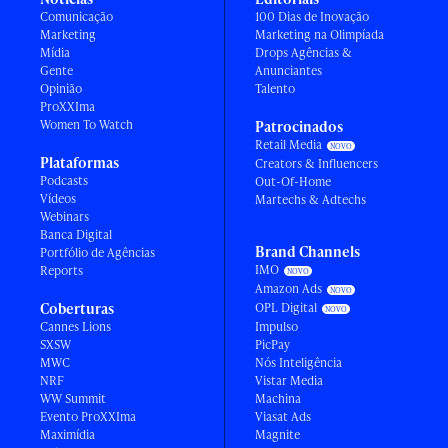
Comunicação
100 Dias de Inovação
Marketing
Marketing na Olimpíada
Mídia
Drops Agências &
Gente
Anunciantes
Opinião
Talento
ProXXIma
Women To Watch
Patrocinados
Retail Media
Plataformas
Creators & Influencers
Podcasts
Out-Of-Home
Vídeos
Martechs & Adtechs
Webinars
Banca Digital
Brand Channels
Portfólio de Agências
IMO
Reports
Amazon Ads
Coberturas
OPL Digital
Cannes Lions
Impulso
SXSW
PicPay
MWC
Nós Inteligência
NRF
Vistar Media
WW Summit
Machina
Evento ProXXIma
Viasat Ads
Maximídia
Magnite