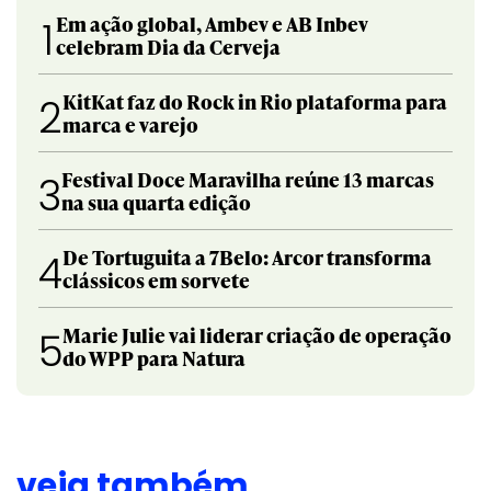
Em ação global, Ambev e AB Inbev
1
celebram Dia da Cerveja
KitKat faz do Rock in Rio plataforma para
2
marca e varejo
Festival Doce Maravilha reúne 13 marcas
3
na sua quarta edição
De Tortuguita a 7Belo: Arcor transforma
4
clássicos em sorvete
Marie Julie vai liderar criação de operação
5
do WPP para Natura
veja também