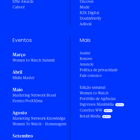
Effie Awards
Uncover
Caboré
Mude
RZK Digital
DoubleVerify
Adlook
Eventos
Mais
Assine
Março
Renove
Women to Watch Summit
Anuncie
Política de privacidade
Abril
Fale conosco
Mídia Master
Edição semanal
Maio
Women to Watch
Marketing Network Brasil
Portfólio de Agências
Evento ProXXIma
Ingressos Maximídia
Convites WW
Agosto
Retail Media
Marketing Network Knowledge
Women To Watch - Homenagem
Setembro