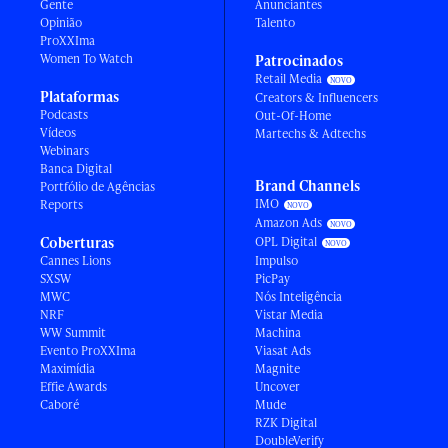
Gente
Anunciantes
Opinião
Talento
ProXXIma
Women To Watch
Patrocinados
Retail Media
Plataformas
Creators & Influencers
Podcasts
Out-Of-Home
Vídeos
Martechs & Adtechs
Webinars
Banca Digital
Brand Channels
Portfólio de Agências
IMO
Reports
Amazon Ads
Coberturas
OPL Digital
Cannes Lions
Impulso
SXSW
PicPay
MWC
Nós Inteligência
NRF
Vistar Media
WW Summit
Machina
Evento ProXXIma
Viasat Ads
Maximídia
Magnite
Effie Awards
Uncover
Caboré
Mude
RZK Digital
DoubleVerify