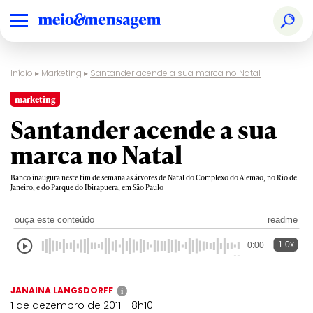
Início
▸
Marketing
▸
Santander acende a sua marca no Natal
marketing
Santander acende a sua
marca no Natal
Banco inaugura neste fim de semana as árvores de Natal do Complexo do Alemão, no Rio de
Janeiro, e do Parque do Ibirapuera, em São Paulo
ouça este conteúdo
readme
1.0x
0:00
JANAINA LANGSDORFF
i
1 de dezembro de 2011 - 8h10