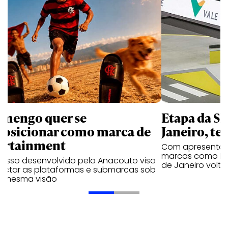
amengo quer se
Etapa da SL
posicionar como marca de
Janeiro, te
ortainment
Com apresentaçã
marcas como Hei
cesso desenvolvido pela Anacouto visa
de Janeiro volta
ectar as plataformas e submarcas sob
 mesma visão