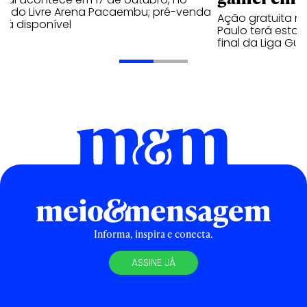
cado Livre Arena Pacaembu; pré-venda
Ação gratuita n
stá disponível
Paulo terá estaç
final da Liga Gu
Informa, inspira e conecta.
ASSINE JÁ