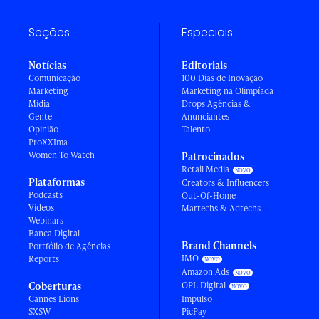
Seções
Especiais
Notícias
Editoriais
Comunicação
100 Dias de Inovação
Marketing
Marketing na Olimpíada
Mídia
Drops Agências &
Gente
Anunciantes
Opinião
Talento
ProXXIma
Women To Watch
Patrocinados
Retail Media
Plataformas
Creators & Influencers
Podcasts
Out-Of-Home
Vídeos
Martechs & Adtechs
Webinars
Banca Digital
Brand Channels
Portfólio de Agências
IMO
Reports
Amazon Ads
Coberturas
OPL Digital
Cannes Lions
Impulso
SXSW
PicPay