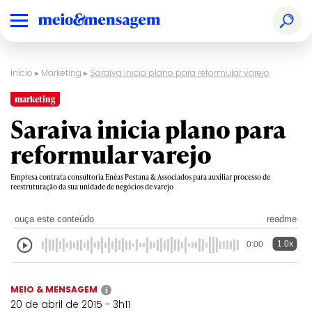
Início
▸
Marketing
▸
Saraiva inicia plano para reformular varejo
marketing
Saraiva inicia plano para
reformular varejo
Empresa contrata consultoria Enéas Pestana & Associados para auxiliar processo de
reestruturação da sua unidade de negócios de varejo
ouça este conteúdo
readme
1.0x
0:00
MEIO & MENSAGEM
i
20 de abril de 2015 - 3h11