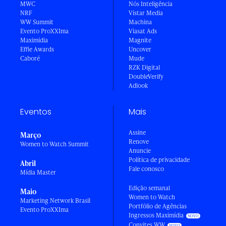
MWC
Nós Inteligência
NRF
Vistar Media
WW Summit
Machina
Evento ProXXIma
Viasat Ads
Maximídia
Magnite
Effie Awards
Uncover
Caboré
Mude
RZK Digital
DoubleVerify
Adlook
Eventos
Mais
Assine
Março
Renove
Women to Watch Summit
Anuncie
Política de privacidade
Abril
Fale conosco
Mídia Master
Edição semanal
Maio
Women to Watch
Marketing Network Brasil
Portfólio de Agências
Evento ProXXIma
Ingressos Maximídia
Convites WW