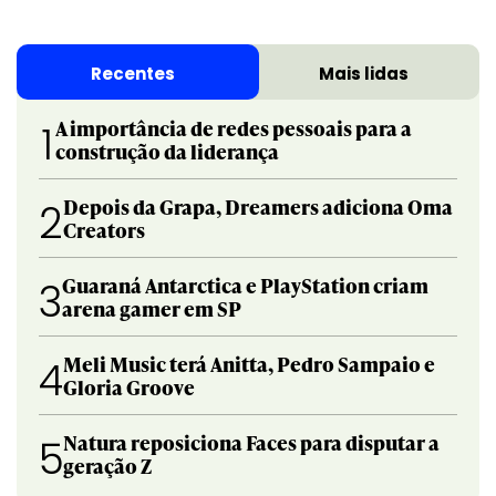
Recentes
Mais lidas
A importância de redes pessoais para a
1
construção da liderança
Depois da Grapa, Dreamers adiciona Oma
2
Creators
Guaraná Antarctica e PlayStation criam
3
arena gamer em SP
Meli Music terá Anitta, Pedro Sampaio e
4
Gloria Groove
Natura reposiciona Faces para disputar a
5
geração Z