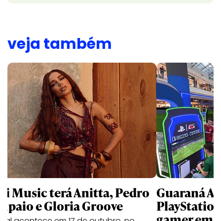
veja também
li Music terá Anitta, Pedro
Guaraná An
mpaio e Gloria Groove
PlayStatio
gamer em 
ival acontece em 17 de outubro, no