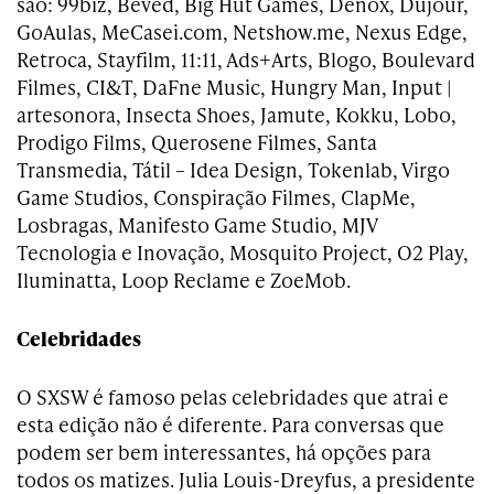
são: 99biz, Beved, Big Hut Games, Denox, Dujour,
GoAulas, MeCasei.com, Netshow.me, Nexus Edge,
Retroca, Stayfilm, 11:11, Ads+Arts, Blogo, Boulevard
Filmes, CI&T, DaFne Music, Hungry Man, Input |
artesonora, Insecta Shoes, Jamute, Kokku, Lobo,
Prodigo Films, Querosene Filmes, Santa
Transmedia, Tátil – Idea Design, Tokenlab, Virgo
Game Studios, Conspiração Filmes, ClapMe,
Losbragas, Manifesto Game Studio, MJV
Tecnologia e Inovação, Mosquito Project, O2 Play,
Iluminatta, Loop Reclame e ZoeMob.
Celebridades
O SXSW é famoso pelas celebridades que atrai e
esta edição não é diferente. Para conversas que
podem ser bem interessantes, há opções para
todos os matizes. Julia Louis-Dreyfus, a presidente