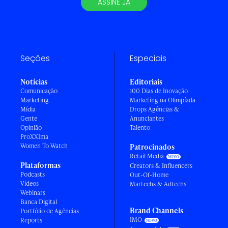
ASSINE JÁ
Seções
Especiais
Notícias
Editoriais
Comunicação
100 Dias de Inovação
Marketing
Marketing na Olimpíada
Mídia
Drops Agências &
Gente
Anunciantes
Opinião
Talento
ProXXIma
Women To Watch
Patrocinados
Retail Media
Plataformas
Creators & Influencers
Podcasts
Out-Of-Home
Vídeos
Martechs & Adtechs
Webinars
Banca Digital
Brand Channels
Portfólio de Agências
IMO
Reports