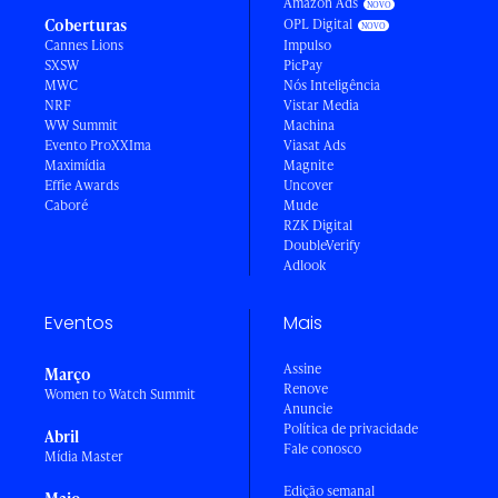
Amazon Ads
Coberturas
OPL Digital
Cannes Lions
Impulso
SXSW
PicPay
MWC
Nós Inteligência
NRF
Vistar Media
WW Summit
Machina
Evento ProXXIma
Viasat Ads
Maximídia
Magnite
Effie Awards
Uncover
Caboré
Mude
RZK Digital
DoubleVerify
Adlook
Eventos
Mais
Assine
Março
Renove
Women to Watch Summit
Anuncie
Política de privacidade
Abril
Fale conosco
Mídia Master
Edição semanal