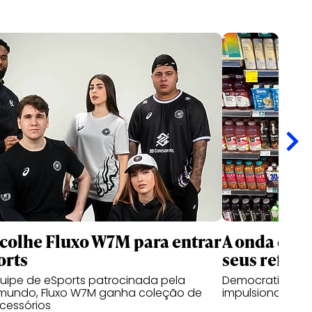
scolhe Fluxo W7M para entrar
A onda dos 
orts
seus reflex
quipe de eSports patrocinada pela
Democratização
mundo, Fluxo W7M ganha coleção de
impulsionam cat
cessórios