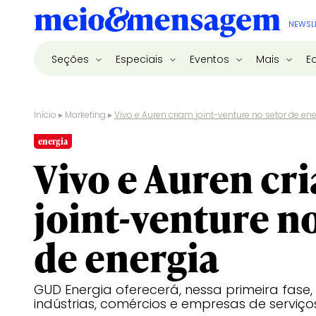
NEWSL
Seções
Especiais
Eventos
Mais
E
Início
▸
Marketing
▸
Vivo e Auren criam joint-venture no setor de en
energia
Vivo e Auren cr
joint-venture no
de energia
GUD Energia oferecerá, nessa primeira fase, 
indústrias, comércios e empresas de serviço