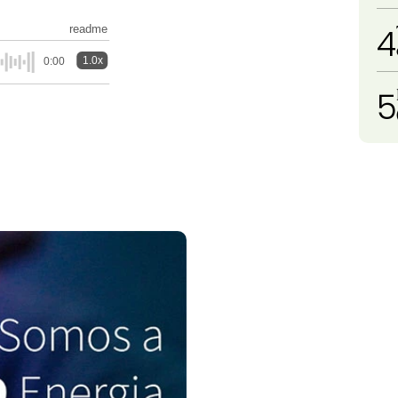
4
readme
1.0x
0:00
5