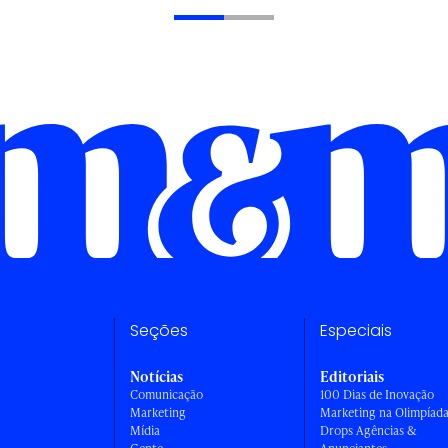
Seções
Especiais
Notícias
Editoriais
Comunicação
100 Dias de Inovação
Marketing
Marketing na Olimpíad
Mídia
Drops Agências &