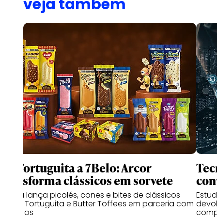
veja também
De Tortuguita a 7Belo: Arcor
Tec
transforma clássicos em sorvete
con
Marca lança picolés, cones e bites de clássicos
Estu
como Tortuguita e Butter Toffees em parceria com
devo
a Los Los
compr