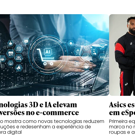
nologias 3D e IA elevam
Asics e
versões no e-commerce
em eSp
do mostra como novas tecnologias reduzem
Primeira e
luções e redesenham a experiência de
marca no 
a digital
roupas e a