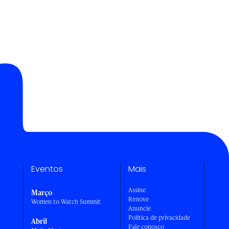
Eventos
Mais
Assine
Março
Renove
Women to Watch Summit
Anuncie
a
Política de privacidade
Abril
Fale conosco