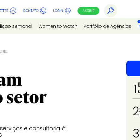
ETTER
CONTATO
LOGIN
ASSINE
I
dição semanal
Women to Watch
Portfólio de Agências
ergia
iam
1
 setor
2
serviços e consultoria à
3
s