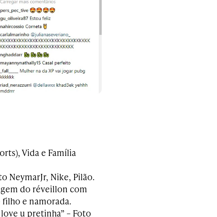
ts), Vida e Família
to NeymarJr, Nike, Pilão.
tagem do réveillon com
– filho e namorada.
 love u pretinha” – Foto