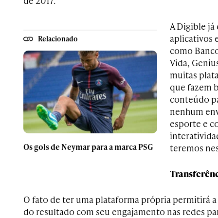
de 2017.
A Digible j
aplicativos 
Relacionado
como Banco 
Vida, Genius
muitas plat
que fazem 
conteúdo pa
nenhum env
esporte e c
interativida
Os gols de Neymar para a marca PSG
teremos nest
Transferên
O fato de ter uma plataforma própria permitirá a
do resultado com seu engajamento nas redes par