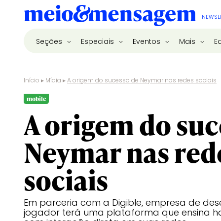
NEWSL
Seções
Especiais
Eventos
Mais
E
Início
▸
Mídia
▸
A origem do sucesso de Neymar nas redes sociais
mobile
A origem do suc
Neymar nas red
sociais
Em parceria com a Digible, empresa de des
jogador terá uma plataforma que ensina ha