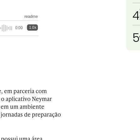
4
readme
1.0x
0:00
5
e, em parceria com
 o aplicativo Neymar
r, em um ambiente
, jornadas de preparação
o possui uma área