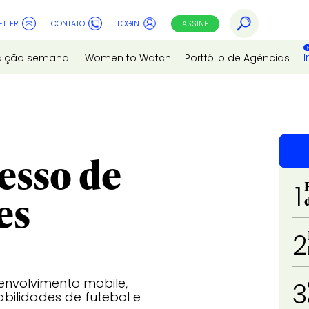
ETTER
CONTATO
LOGIN
ASSINE
I
dição semanal
Women to Watch
Portfólio de Agências
esso de
1
es
2
envolvimento mobile,
3
bilidades de futebol e