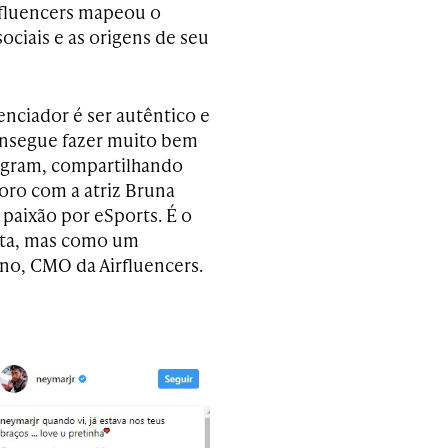
rfluencers mapeou o
ciais e as origens de seu
enciador é ser autêntico e
onsegue fazer muito bem
tagram, compartilhando
oro com a atriz Bruna
 paixão por eSports. É o
eta, mas como um
ino, CMO da Airfluencers.