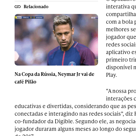
interativa q
Relacionado
compartilha
com a bola 
melhores se
jogador que
redes socia
aplicativo e
primeiro tr
disponível 
Na Copa da Rússia, Neymar Jr vai de
Play.
café Pilão
“A nossa pro
interações 
educativas e divertidas, considerando que as pe
conectadas e interagindo nas redes sociais”, diz F
co-fundador da Digible. Segundo ele, as negoci
jogador duraram alguns meses ao longo do segun