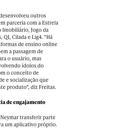
á desenvolveu outros
em parceria com a Estrela
Imobiliário, Jogo da
, QI, Cilada e Lig4. “Há
aformas de ensino online
bem a passagem de
ra o usuário, mas
olvendo ídolos do
om o conceito de
de e socialização que
e produto”, diz Freitas.
cia de engajamento
 Neymar transferir parte
a um aplicativo próprio.