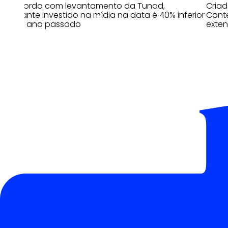
De acordo com levantamento da Tunad,
Cria
montante investido na mídia na data é 40% inferior
Conte
ao do ano passado
exten