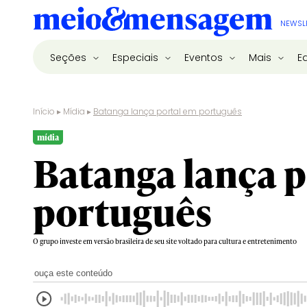
NEWSL
Seções
Especiais
Eventos
Mais
E
Início
▸
Mídia
▸
Batanga lança portal em português
mídia
Batanga lança p
português
O grupo investe em versão brasileira de seu site voltado para cultura e entretenimento
ouça este conteúdo