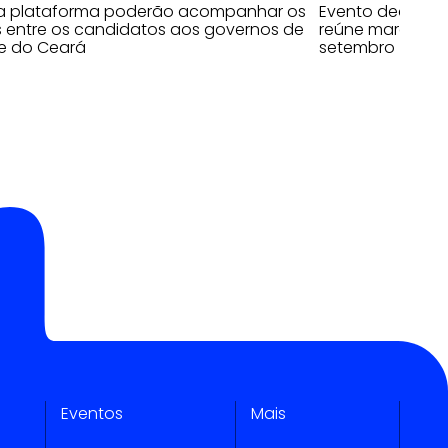
da plataforma poderão acompanhar os
Evento dedicado
 entre os candidatos aos governos de
reúne marcas, cr
e do Ceará
setembro
Eventos
Mais