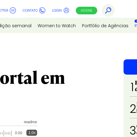
ETTER
CONTATO
LOGIN
ASSINE
I
dição semanal
Women to Watch
Portfólio de Agências
ortal em
1
2
readme
3
1.0x
0:00