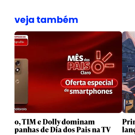
veja também
Claro, TIM e Dolly dominam
Pri
campanhas de Dia dos Pais na TV
lan