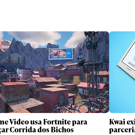
me Video usa Fortnite para
Kwai ex
çar Corrida dos Bichos
parceri