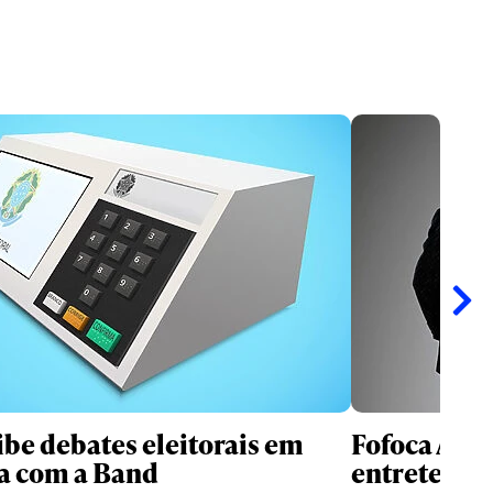
ibe debates eleitorais em
Fofoca Awa
a com a Band
entretenim