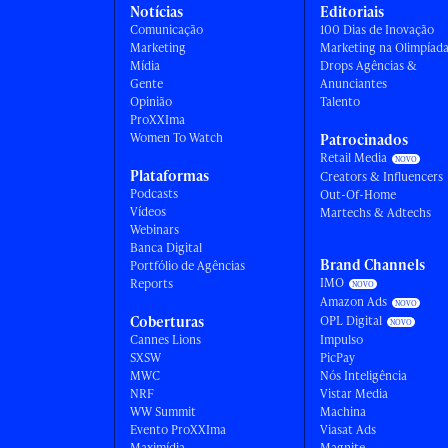
Notícias
Editoriais
Comunicação
100 Dias de Inovação
Marketing
Marketing na Olimpíad
Mídia
Drops Agências &
Gente
Anunciantes
Opinião
Talento
ProXXIma
Women To Watch
Patrocinados
Retail Media
Plataformas
Creators & Influencers
Podcasts
Out-Of-Home
Vídeos
Martechs & Adtechs
Webinars
Banca Digital
Brand Channels
Portfólio de Agências
IMO
Reports
Amazon Ads
Coberturas
OPL Digital
Cannes Lions
Impulso
SXSW
PicPay
MWC
Nós Inteligência
NRF
Vistar Media
WW Summit
Machina
Evento ProXXIma
Viasat Ads
Maximídia
Magnite